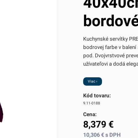
40x40c
bordové
Kuchynské servítky PR
bodrovej farbe v balení
pod. Dvojvrstvové preve
užívateľovi a dodá elegan
Viac ›
Kód tovaru:
9.11-0188
Cena:
8,379
€
10,306
€
s DPH