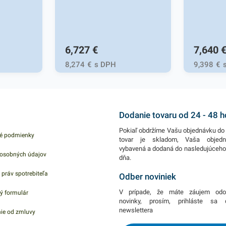
6,727
€
7,640
8,274
€
s DPH
9,398
€
Dodanie tovaru od 24 - 48 
Pokiaľ obdržíme Vašu objednávku do 
é podmienky
tovar je skladom, Vaša objed
vybavená a dodaná do nasledujúceh
osobných údajov
dňa.
 práv spotrebiteľa
Odber noviniek
V prípade, že máte záujem odo
ý formulár
novinky, prosím, prihláste sa
newslettera
ie od zmluvy