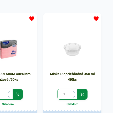
jedál. Farba: žltozelená
eleganciu pri servírovaní jedál.
Farba: biela
y PREMIUM 40x40cm
Miska PP priehľadná 350 ml
užové /50ks
/50ks
Skladom
Skladom