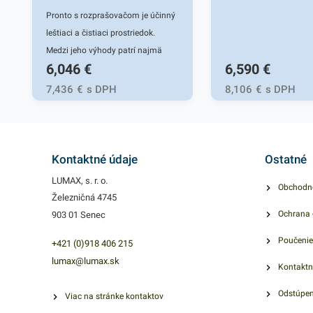
Pronto s rozprašovačom je účinný
leštiaci a čistiaci prostriedok.
Medzi jeho výhody patrí najmä
6,046
€
6,590
€
vlastnosť, že ho možno použiť na
rôzne druhy hladkých povrchov
7,436
€
s DPH
8,106
€
s DPH
ako sklo, drevo, kameň, elektronika
a podobne. Prípravok vďaka
antistatickej zložke bráni
opätovnému usadzovaniu prachu.
Kontaktné údaje
Ostatné
Pronto nezanecháva šmuhy a
LUMAX, s. r. o.
Obchodn
povrchom dodáva prirodzený lesk
Železničná 4745
a sviežu vôňu. Čistiaci prostriedok
Ochrana 
903 01 Senec
disponuje rozprašovačom pre
Poučenie
jednoduché a rýchle použitie.
+421 (0)918 406 215
Vylepšite čistenie rôznych
lumax@lumax.sk
Kontaktn
povrchov vo vašej domácnosti či v
Odstúpen
práci praktickým Pronto
Viac na stránke kontaktov
prípravkom. Balenie obsahuje 1ks.