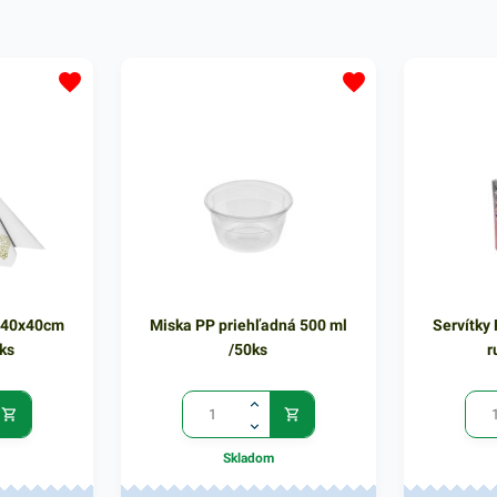
servírovaní 
 40x40cm
Miska PP priehľadná 500 ml
Servítk
ks
/50ks
r
Skladom