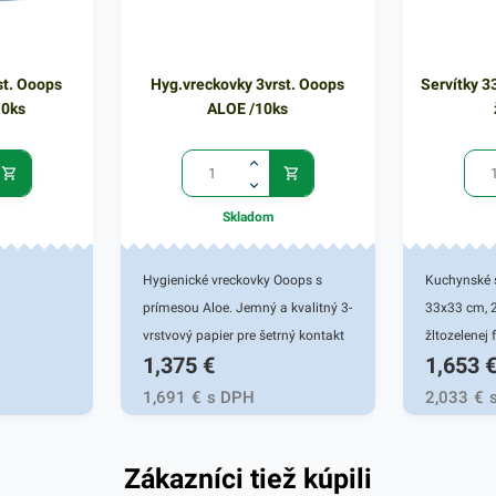
st. Ooops
Hyg.vreckovky 3vrst. Ooops
Servítky 3
10ks
ALOE /10ks
Skladom
Hygienické vreckovky Ooops s
Kuchynské s
prímesou Aloe. Jemný a kvalitný 3-
33x33 cm, 2
vrstvový papier pre šetrný kontakt
žltozelenej 
1,375
€
1,653
s pokožkou. Balené po 10 ks.
Používajú s
domácnosti
1,691
€
s DPH
2,033
€
Dvojvrstvov
papiera pos
Zákazníci tiež kúpili
užívateľovi