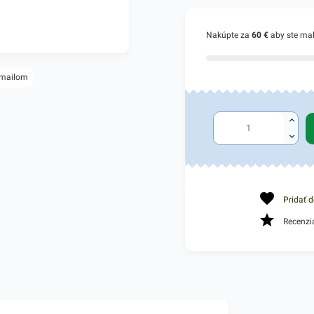
Nakúpte za
60 €
aby ste ma
 mailom
Pridať 
Recenzi