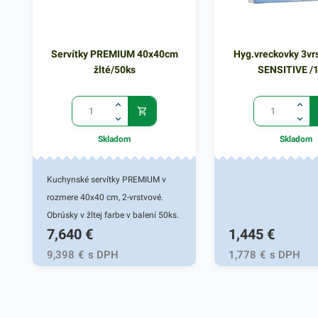
Servítky PREMIUM 40x40cm
Hyg.vreckovky 3vr
žlté/50ks
SENSITIVE /
Skladom
Skladom
Kuchynské servítky PREMIUM v
rozmere 40x40 cm, 2-vrstvové.
Obrúsky v žltej farbe v balení 50ks.
7,640
€
1,445
€
Používajú sa v reštauráciách, v
domácnostiach a pod.
9,398
€
s DPH
1,778
€
s DPH
Dvojvrstvové prevedenie kvalitného
papiera poskytne kvalitnú službu
užívateľovi a dodá eleganciu pri