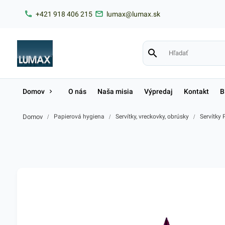
+421 918 406 215
lumax@lumax.sk
Domov
O nás
Naša misia
Výpredaj
Kontakt
B
Domov
/
Papierová hygiena
/
Servítky, vreckovky, obrúsky
/
Servítky