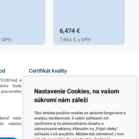
€
6,474
€
s DPH
7,963
€
s DPH
hod
Certifikát kvality
10.00 hod. a
Všetky naše výrobky disponujú slovenským i
návka bude
európskym certifikátom kvality, čo považujeme za
Nastavenie Cookies, na vašom
o pracovného
jeden z dôležitých ukazovateľov zodpovedného
podnikania.
súkromí nám záleží
Viac informácií
Táto stránka používa cookies na správne fungovanie a
berať naše
Potrebujete viac informácií ohľadom pravidelnej
analýzu návštevnosti. S vaším súhlasom ich
využívame aj na personalizáciu obsahu a
 do našeho
dlhodobej spolupráce pri odberoch? Prosím
zobrazovanie reklamy. Kliknutím na „Prijať všetky“
skontaktujte sa s naším obchodným tímom a
súhlasíte s ich použitím. Môžete tiež odmietnuť, v tom
dohodnite si stretnutie kdekoľvek na Slovensku.