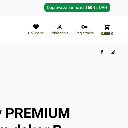
Zabudnuté heslo?
Doprava zadarmo nad
60 €
s DPH
E-mail
Obľúbené
Prihlásenie
Registrácia
0,000
€
Nákupný košík je prázdny
ky PREMIUM