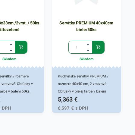
3x33cm /2vrst. / 50ks
Servítky PREMIUM 40x40cm
žltozelené
biele/50ks
Skladom
Skladom
ervítky v rozmere
Kuchynské servítky PREMIUM v
-vrstvové. Obrúsky v
rozmere 40x40 cm, 2-vrstvové.
farbe v balení 50ks.
Obrúsky v bielej farbe v balení
€
5,363
€
a v reštauráciách, v
50ks. Používajú sa v
ach a pod.
reštauráciách, v domácnostiach a
s DPH
6,597
€
s DPH
é prevedenie kvalitného
pod. Dvojvrstvové prevedenie
kytne kvalitnú službu
kvalitného papiera poskytne
 a dodá eleganciu pri
kvalitnú službu užívateľovi a dodá