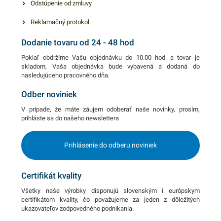
Odstúpenie od zmluvy
vaše potraviny dlho svieže a
voňavé. Manipulácia je
Reklamačný protokol
rýchla a jednoduchá. 45cm x
Dodanie tovaru od 24 - 48 hod
300m
Pokiaľ obdržíme Vašu objednávku do 10.00 hod. a tovar je
skladom, Vaša objednávka bude vybavená a dodaná do
nasledujúceho pracovného dňa.
Odber noviniek
V prípade, že máte záujem odoberať naše novinky, prosím,
prihláste sa do našeho newslettera
Prihlásenie do odberu noviniek
Certifikát kvality
Všetky naše výrobky disponujú slovenským i európskym
certifikátom kvality, čo považujeme za jeden z dôležitých
ukazovateľov zodpovedného podnikania.