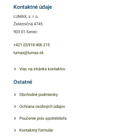
je rýchla a jednoduchá. 45cm
Kontaktné údaje
x 300mPotravinárska PVC
LUMAX, s. r. o.
fólia patrí k ,,must have
Železničná 4745
každej profesionálnej či
903 01 Senec
domácej kuchyne. Vďaka
dobrému priľnutiu a
+421 (0)918 406 215
nepriepustnosti vzduchu,
lumax@lumax.sk
pachov a vlhkosti uchovajú
vaše potraviny dlho svieže a
Viac na stránke kontaktov
voňavé. Manipulácia je
Ostatné
rýchla a jednoduchá. 45cm x
300mPotravinárska PVC
Obchodné podmienky
fólia patrí k ,,must have
Ochrana osobných údajov
každej profesionálnej či
domácej kuchyne. Vďaka
Poučenie práv spotrebiteľa
dobrému priľnutiu a
nepriepustnosti vzduchu,
Kontaktný formulár
pachov a vlhkosti uchovajú