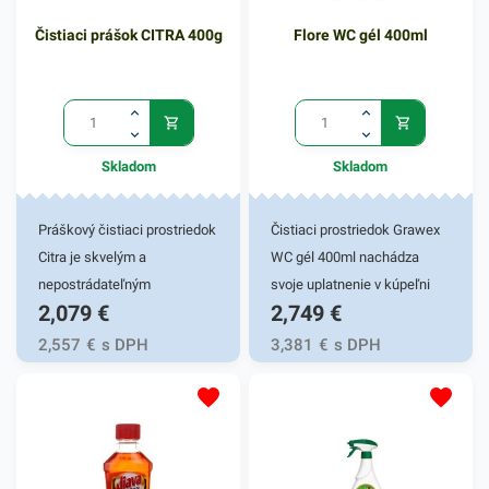
Čistiaci prášok CITRA 400g
Flore WC gél 400ml
Skladom
Skladom
Práškový čistiaci prostriedok
Čistiaci prostriedok Grawex
Citra je skvelým a
WC gél 400ml nachádza
nepostrádateľným
svoje uplatnenie v kúpeľni
2,079
€
2,749
€
pomocníkom vo vašej
vašej domácnosti. Je
domácnosti Je vhodný na
účinným gélovým prípravkom
2,557
€
s DPH
3,381
€
s DPH
kuchynský riad ale aj na
do závesných nádobiek
ďalšie kuchynské či
používaných v toaletách.
kúpeľnové predmety. Tento
Grawex zabezpečuje
čistiaci prostriedok
dezodoračné, priebežné
zanecháva sviežu citrónovú
čistiace a antibakteriálne