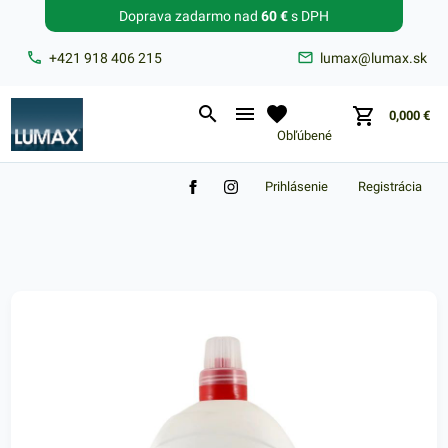
Doprava zadarmo nad
60 €
s DPH
Zabudnuté heslo?
+421 918 406 215
lumax@lumax.sk
E-mail
0,000
€
Obľúbené
Prihlásenie
Registrácia
Nákupný košík je prázdny