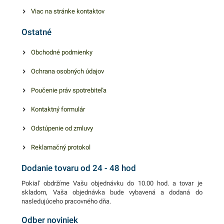
zdravotníctve.Vďaka
Viac na stránke kontaktov
chlorácii sú prispôsobivé a
Ostatné
nelepia sa.Praktické 100 ks
balenie.
Obchodné podmienky
Ochrana osobných údajov
Poučenie práv spotrebiteľa
Kontaktný formulár
Odstúpenie od zmluvy
Reklamačný protokol
Dodanie tovaru od 24 - 48 hod
Pokiaľ obdržíme Vašu objednávku do 10.00 hod. a tovar je
skladom, Vaša objednávka bude vybavená a dodaná do
nasledujúceho pracovného dňa.
Odber noviniek