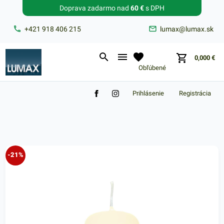
Doprava zadarmo nad
60 €
s DPH
Zabudnuté heslo?
+421 918 406 215
lumax@lumax.sk
E-mail
0,000
€
Obľúbené
Prihlásenie
Registrácia
Nákupný košík je prázdny
-21%