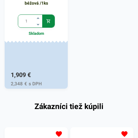
sviečky s číslom 7. V našej
béžová /1ks
ponuke nájdete ďalšie
podobné produkty.
Skladom
1,909
€
2,348
€
s DPH
Zákazníci tiež kúpili