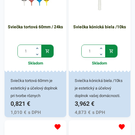
Sviečka tortová 60mm / 24ks
Sviečka kónická biela /10ks
Skladom
Skladom
Sviečka tortová 60mm je
Sviečka kónická biela /10ks
estetický a účelový doplnok
je estetický a účelový
pri tvorbe rôznych
doplnok vašej domácnosti.
0,821
€
3,962
€
narodeninových dezertov a
Sviečka kónická je dostupná
toriet. Tortová sviečka so
v rôznych farebných
1,010
€
s DPH
4,873
€
s DPH
stojančekom je vhodná pre
prevedeniach. Kvalitná a
rôzne cukrárenské
praktická, dokáže dať
prevádzky a domáce
priestoru výnimočnosť v