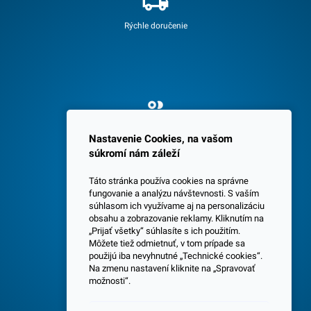
Rýchle doručenie
Spokojných 3600 zákazníkov
Nastavenie Cookies, na vašom
súkromí nám záleží
Táto stránka používa cookies na správne
fungovanie a analýzu návštevnosti. S vaším
súhlasom ich využívame aj na personalizáciu
obsahu a zobrazovanie reklamy. Kliknutím na
„Prijať všetky“ súhlasíte s ich použitím.
Centrála a predajňa v Senci
Môžete tiež odmietnuť, v tom prípade sa
použijú iba nevyhnutné „Technické cookies“.
Na zmenu nastavení kliknite na „Spravovať
možnosti“.