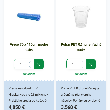
Vrece 70 x 110cm modré
Pohár PET 0,3l priehľadný
25ks
/50ks
Skladom
Skladom
Vrecia na odpad LDPE.
Pohár PET 0,3l priehľadný je
Hrúbka vreca je 28 mikrónov.
určený na rôzne druhy
Praktické vrecia do košov či
nápojov. Poháre sú vyrobené
4,050
€
3,568
€
zberných nádob. Vyrobené z
z pevného PET materiálu,