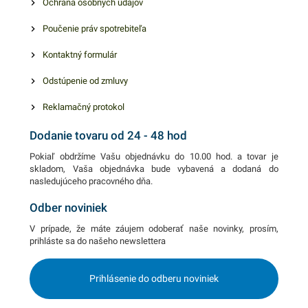
Ochrana osobných údajov
nájdete ďalšie podobné
produkty, ktoré vás zaručene
Poučenie práv spotrebiteľa
oslovia. Hrúbka je 40
mikrónov.
Kontaktný formulár
Odstúpenie od zmluvy
Reklamačný protokol
Dodanie tovaru od 24 - 48 hod
Pokiaľ obdržíme Vašu objednávku do 10.00 hod. a tovar je
skladom, Vaša objednávka bude vybavená a dodaná do
nasledujúceho pracovného dňa.
Odber noviniek
V prípade, že máte záujem odoberať naše novinky, prosím,
prihláste sa do našeho newslettera
Prihlásenie do odberu noviniek