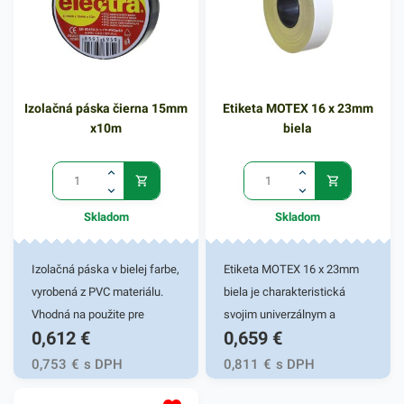
Plastový pohár zabezpečí
rýchly a spoľahlivý prenos
tekutín bez rozliatia. Plastové
poháriky sú vhodné pre
Izolačná páska čierna 15mm
Etiketa MOTEX 16 x 23mm
nenáročné, praktické a
x10m
biela
jednoduché používanie.
Výhodné balenie obsahuje
12 kusov bielych pohárov. V
našej ponuke nájdete ďalšie
Skladom
Skladom
podobné produkty, ktoré vás
zaručene oslovia.
Izolačná páska v bielej farbe,
Etiketa MOTEX 16 x 23mm
vyrobená z PVC materiálu.
biela je charakteristická
Vhodná na použite pre
svojim univerzálnym a
0,612
€
0,659
€
domácich kutilov, ale aj
všestranným využitím.
elektroprofíkov. Spoľahlivo
Používa sa či samostatne,
0,753
€
s DPH
0,811
€
s DPH
odiizoluje a označí káble.
alebo do etiketovacích