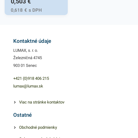
0,503
€
rôznych pracovných
činnostiach.
0,618
€
s DPH
Rýchlouzatváracie vrecká sú
vhodné pre uskladňovanie
malých predmetov rôzneho
druhu. Praktický dizajn
Kontaktné údaje
umožnuje opakované
LUMAX, s. r. o.
použitie a funkčné izolovanie
Železničná 4745
vďaka jednoduchému
903 01 Senec
uzatváraciemu systému.
LDPE priehľadný materiál,
+421 (0)918 406 215
hygienicky nezávadný.
lumax@lumax.sk
Vrecká ponúkajú jednoduchú
manipuláciu pri vkladaní
Viac na stránke kontaktov
potrebných predmetov.
Ostatné
Balenie obsahuje 100 kusov
rýchlouzatvárateľných
Obchodné podmienky
vreciek. V našej ponuke