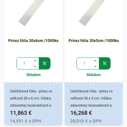
Prírez fólia 30x6cm /1000ks
Prírez fólia 30x5cm /1000ks
Skladom
Skladom
Celofánová fólia - prírez vo
Celofánová fólia - prírez vo
veľkosti 30 x 6 cm. Vďaka
veľkosti 30 x 5 cm. Vďaka
zdravotnej nezávadnosti a
zdravotnej nezávadnosti a
11,863
€
16,268
€
nepriepustnosti pachov, vody
nepriepustnosti pachov, vody
a bakterií je vhodná na
a bakterií je vhodná na
14,591
€
s DPH
20,010
€
s DPH
balenie cukroviniek a iných
balenie cukroviniek a iných