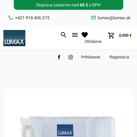
Doprava zadarmo nad
60 €
s DPH
Zabudnuté heslo?
+421 918 406 215
lumax@lumax.sk
E-mail
0,000
€
Obľúbené
Prihlásenie
Registrácia
Nákupný košík je prázdny