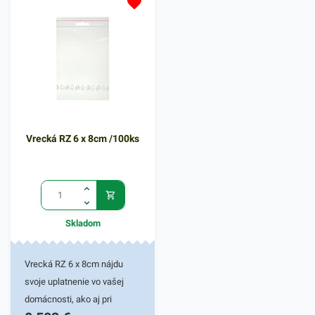
Dĺžka návinu 10m a šírke15
klieští, ktoré sa využívajú v
mm. Odolnosť je 20 N/cm.
rôznych pracovných
Izolačné pásky skladom.
oblastiach - v priemysloch,
potravinárstve, skladoch i v
kanceláriach. Etiketa sa
jednoducho nalepí na rôzne
predmety, vďaka čomu si ich
môžete označiť podľa vašej
Vrecká RZ 6 x 8cm /100ks
potreby. Vďaka etiketám
budú vaše predmety v práci
či domácnosti vždy rýchlo a
prehľadne označené. V našej
širokej ponuke produktov
Skladom
nájdete ďalšie podobné
príslušenstvo.
Vrecká RZ 6 x 8cm nájdu
svoje uplatnenie vo vašej
domácnosti, ako aj pri