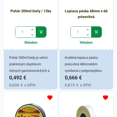
stály prísun. Balenie
obsahuje 100 kusov
Pohár 300ml biely / 12ks
Lepiaca páska 48mm x 66
dvojvrstvových vreciek na
priesvitná
bagety.
Skladom
Skladom
Pohár 300ml biely je veľmi
Kvalitná lepiaca páska
praktickým doplnkom
priesvitná 48mmx66m
rôznych gastronomických a
vyrobená z polypropylénu.
0,492
€
0,666
€
iných potravinových
Vyznačuje sa vysokou
prevádzok. Vhodný pre fresh
lepivosťou a je výborná na
0,606
€
s DPH
0,819
€
s DPH
obchody či fast foody. Pohár
archivovanie a balenie
je určený na čapovanie
kartónov. Šírka pásky: 48
rôznych druhov
mm Návin /dĺžka/: 66 m
alkoholických i
Cena za 1 ks
nealkoholických nápojov.