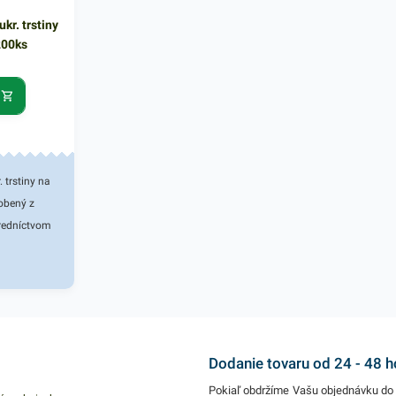
kr. trstiny
200ks
 trstiny na
robený z
tredníctvom
se rôznych
velé
ti -
tónový
 vhodný na
Dodanie tovaru od 24 - 48 
e rôzneho
Pokiaľ obdržíme Vašu objednávku do 