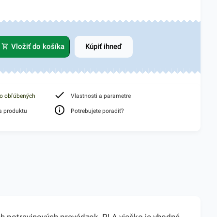
Vložiť do košíka
Kúpiť ihneď
do obľúbených
Vlastnosti a parametre
a produktu
Potrebujete poradiť?