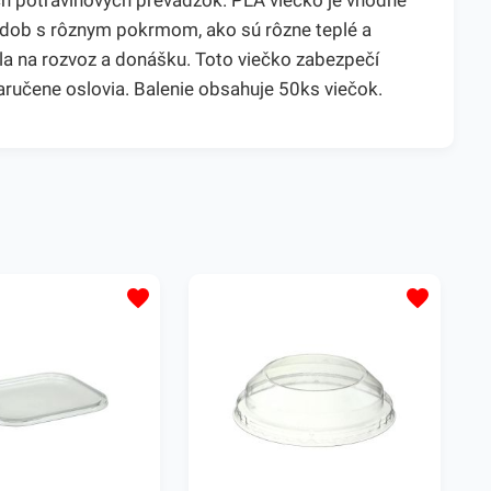
h potravinových prevádzok. PLA viečko je vhodné
nádob s rôznym pokrmom, ako sú rôzne teplé a
edla na rozvoz a donášku. Toto viečko zabezpečí
zaručene oslovia. Balenie obsahuje 50ks viečok.