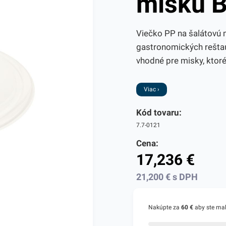
misku B
Viečko PP na šalátovú 
gastronomických reštau
vhodné pre misky, ktoré
Viac ›
Kód tovaru:
7.7-0121
Cena:
17,236
€
21,200
€
s DPH
Nakúpte za
60 €
aby ste ma