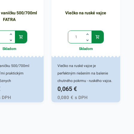
a vaničku 500/700ml
Viečko na ruské vajce
FATRA
Skladom
Skladom
vaničku 500/700ml
Viečko na ruské vajce je
ľmi praktickým
perfektným riešením na balenie
ôznych
chutného pokrmu - ruského vajca.
€
0,065
€
kých reštaurácií a
Avšak toto viečko môže byť tiež
vinových prevádzok.
praktickým pomocníkom pri
s DPH
0,080
€
s DPH
hodné pre vaničky, ktoré
rýchlom balení rôznych omáčok či
ú vo fresh obchodoch
iných tekutých marinád.
doch. Je určené na
Predstavuje spoľahlivé a praktické
 hranatých nádob s
riešenie na uchovanie rôznych
rmom, ako sú rôzne
pokrmov. Svoje uplatnenie