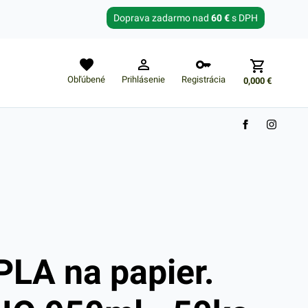
Zabudnuté heslo?
Doprava zadarmo nad
60 €
s DPH
E-mail
Obľúbené
Prihlásenie
Registrácia
0,000
€
Nákupný košík je prázdny
PLA na papier.