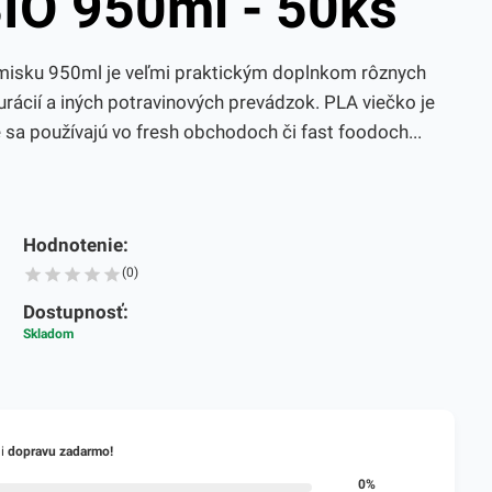
IO 950ml - 50ks
misku 950ml je veľmi praktickým doplnkom rôznych
rácií a iných potravinových prevádzok. PLA viečko je
 sa používajú vo fresh obchodoch či fast foodoch...
Hodnotenie:
(0)
Dostupnosť:
Skladom
li
dopravu zadarmo!
0%