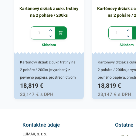
Kartónový držiak z cukr. trstiny
Kartónový držiak z cu
na 2 poháre / 200ks
na 2 poháre / 
Skladom
Skladom
Kartónový držiak z cukr. trstiny na
Kartónový držiak z cukr.
2 poháre / 200ks je vyrobený z
2 poháre / 200ks je vy
pevného papiera, prostredníctvom
pevného papiera, pros
18,819
€
18,819
€
ktorého je praktickým
ktorého je praktickým
pomocníkom pri prenose rôznych
pomocníkom pri preno
23,147
€
s DPH
23,147
€
s DPH
nápojov. Taktiež má skvelé
nápojov. Taktiež má sk
termoregulačné vlastnosti -
termoregulačné vlastnos
výborne drží teplo. Kartónový
výborne drží teplo. Kar
držiak je stohovateľný, vhodný na
držiak je stohovateľný,
Kontaktné údaje
Ostatné
teplé či studené nápoje rôzneho
teplé či studené nápoj
LUMAX, s. r. o.