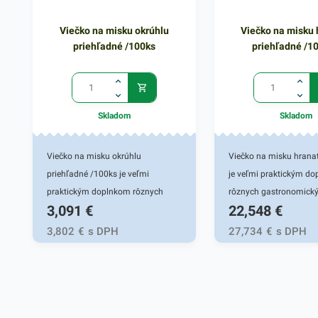
Viečko na misku okrúhlu
Viečko na misku 
priehľadné /100ks
priehľadné /1
Skladom
Skladom
Viečko na misku okrúhlu
Viečko na misku hrana
priehľadné /100ks je veľmi
je veľmi praktickým d
praktickým doplnkom rôznych
rôznych gastronomick
3,091
€
22,548
€
gastronomických reštaurácií a
reštaurácií a iných pot
iných potravinových prevádzok.
prevádzok. Viečko je v
3,802
€
s DPH
27,734
€
s DPH
Priehľadné viečko je vhodné pre
hranaté misky, ktoré sa
misky, ktoré sa používajú vo fresh
vo fresh obchodoch či 
obchodoch či fast foodoch. Je
foodoch. Je určené na 
určené na zatváranie okrúhlych
kelímkov, nádob s rôz
misiek, nádob s rôznym pokrmom,
pokrmom, ako sú pred