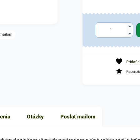
 mailom
Pridať 
Recenzi
enia
Otázky
Poslať mailom