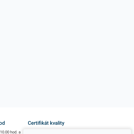
hod
Certifikát kvality
10.00 hod. a
Všetky naše výrobky disponujú slovenským i