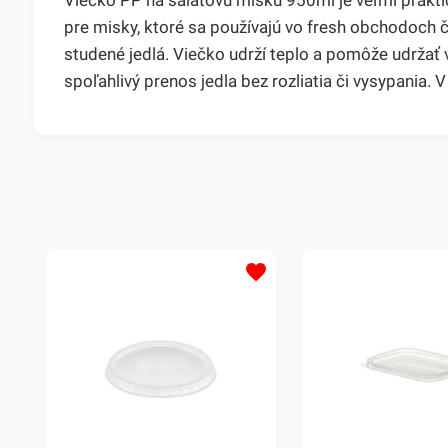
Viečko PP na šalátovú misku 950ml je veľmi prakt
pre misky, ktoré sa používajú vo fresh obchodoch 
studené jedlá. Viečko udrží teplo a pomôže udržať v
spoľahlivý prenos jedla bez rozliatia či vysypania.