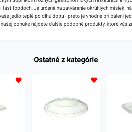
ickým doplnkom rôznych gastronomických reštaurácií a inýc
či fast foodoch. Je určené na zatváranie okrúhlych misiek, 
aše jedlo teplé po dlhú dobu - preto je vhodné pri balení j
 V našej ponuke nájdete ďalšie podobné produkty, ktoré vás 
Ostatné z kategórie