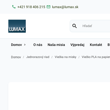
+421 918 406 215
lumax@lumax.sk
Domov
O nás
Naša misia
Výpredaj
Kontakt
B
Domov
/
Jednorazový riad
/
Viečka na misky
/
Viečko PLA na papier