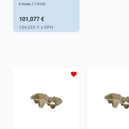
k miske 7.7-0102
101,077
€
124,325
€
s DPH