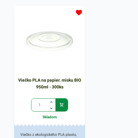
ako sú predovšetkým šaláty a
polievky a rôzne teplé 
rôzne teplé a studené jedlá. Svojím
jedlá. Svojím tvarom a
tvarom a materiálom je vhodné pri
je vhodné pri balení jed
balení jedla na rozvoz a donášku.
rozvoz a donášku. Toto
Toto viečko zabezpečí spoľahlivý
zabezpečí spoľahlivý p
prenos jedla bez rozliatia či
bez rozliatia či vysypan
vysypania. V našej ponuke nájdete
ponuke nájdete ďalšie
ďalšie podobné produkty, ktoré vás
produkty, ktoré vás zar
zaručene oslovia. Balenie obsahuje
oslovia. Balenie obsah
100ks viečok.
viečok.
Viečko PLA na papier. misku BIO
950ml - 300ks
Skladom
Viečko z ekologického PLA plastu,