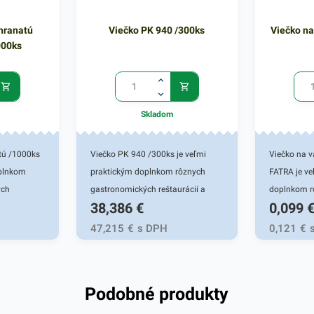
hranatú
Viečko PK 940 /300ks
Viečko n
000ks
Skladom
tú /1000ks
Viečko PK 940 /300ks je veľmi
Viečko na 
oplnkom
praktickým doplnkom rôznych
FATRA je ve
ých
gastronomických reštaurácií a
doplnkom r
38,386
€
0,099
ravinových
iných potravinových prevádzok.
gastronomic
hodné pre
Viečko je vhodné pre misky, ktoré
iných potra
47,215
€
s DPH
0,121
€
 používajú
sa používajú vo fresh obchodoch
Viečko je v
fast
či fast foodoch. Je určené na
sa používaj
zatváranie
zatváranie okrúhlych misiek,
či fast foo
Podobné produkty
nym
nádob s rôznym pokrmom, ako sú
zatváranie
ovšetkým
rôzne teplé a studené jedlá. Viečko
rôznym pok