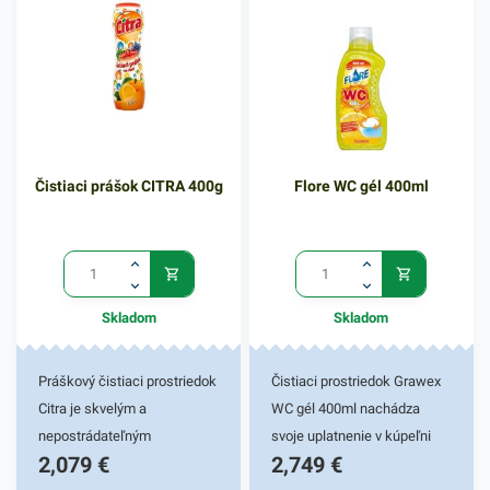
Čistiaci prášok CITRA 400g
Flore WC gél 400ml
Skladom
Skladom
Práškový čistiaci prostriedok
Čistiaci prostriedok Grawex
Citra je skvelým a
WC gél 400ml nachádza
nepostrádateľným
svoje uplatnenie v kúpeľni
2,079
€
2,749
€
pomocníkom vo vašej
vašej domácnosti. Je