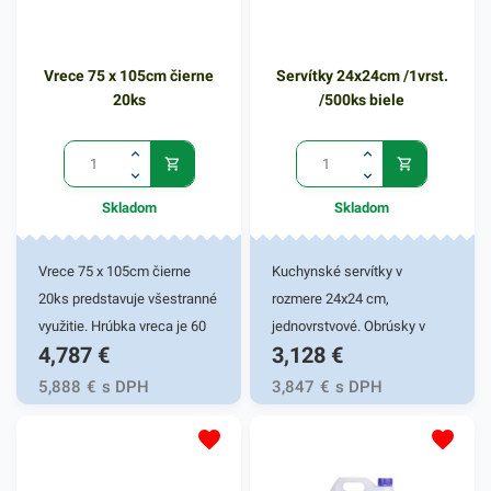
rôznymi nečistotami. Na
navlhčený povrch predmetov
jednoducho naneste aktívny
Vrece 75 x 105cm čierne
Servítky 24x24cm /1vrst.
prášok jemným trením
20ks
/500ks biele
hubkou alebo handrou.
Čistiaci prostriedok má
hmotnosť 400g. V našej
širokej ponuke nájdete
Skladom
Skladom
ďalšie podobné produkty.
Vrece 75 x 105cm čierne
Kuchynské servítky v
20ks predstavuje všestranné
rozmere 24x24 cm,
využitie. Hrúbka vreca je 60
jednovrstvové. Obrúsky v
4,787
€
3,128
€
mikrónov. Tieto univerzálne
bielej farbe v praktickom
vrecia sú vysoko flexibilné a
balení 500ks. Používajú sa v
5,888
€
s DPH
3,847
€
s DPH
odolné. Vďaka elastickému
reštauráciách, vo výdajniach
materiálu ľahko prispôsobia
stravy a pod. 1 - vrstva
svoj tvar obrysom odpadkov
kvalitného papiera poskytne
a to bez pretrhnutia.
kvalitnú službu užívateľovi a