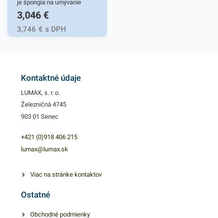
produkty, ktoré vás zaručene
je špongia na umývanie
3,046
€
oslovia.
povrchov. šírka stierky: 20
cmdĺžka rúčky: 50 cm
3,746
€
s DPH
Kontaktné údaje
LUMAX, s. r. o.
Železničná 4745
903 01 Senec
+421 (0)918 406 215
lumax@lumax.sk
Viac na stránke kontaktov
Ostatné
Obchodné podmienky