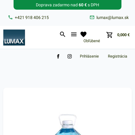
Doprava zadarmo nad
60 €
s DPH
Zabudnuté heslo?
+421 918 406 215
lumax@lumax.sk
E-mail
0,000
€
Obľúbené
Prihlásenie
Registrácia
Nákupný košík je prázdny