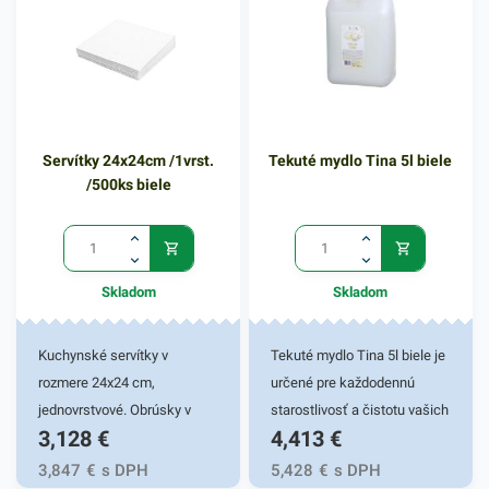
Praktické vrecia do košov či
ekonomickú službu
zberných nádob.
poskytovateľovi. Farba: biela
Zabezpečujú komfort a
uľahčujú nepríjemnosť
manipulácie s odpadom.
Servítky 24x24cm /1vrst.
Tekuté mydlo Tina 5l biele
Využiť ich môžete aj na
/500ks biele
uskladnenie sezónneho
oblečenia alebo počas
sťahovania. Vrecia sú tiež
vhodné na balenie výrobkov
Skladom
Skladom
pred navlhnutím, vyschnutím
či znečistením.
Kuchynské servítky v
Tekuté mydlo Tina 5l biele je
rozmere 24x24 cm,
určené pre každodennú
jednovrstvové. Obrúsky v
starostlivosť a čistotu vašich
3,128
€
4,413
€
bielej farbe v praktickom
rúk. Tento produkt sa
balení 500ks. Používajú sa v
vyznačuje cenovo priaznivým
3,847
€
s DPH
5,428
€
s DPH