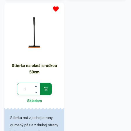
reštauráciách, vo výdajniach
riešením bežného umývania
stravy a pod. 1 - vrstva
rúk v hygienických
kvalitného papiera poskytne
zariadeniach. Príjemné
kvalitnú službu užívateľovi a
zloženie výrobku po použití
ekonomickú službu
zanecháva pocit čistej a
poskytovateľovi. Farba: biela
sviežej pokožky. Má
vyživujúce, obnovujúce a
antibakterálne prísady
zaisťujúce účinné umytie
Stierka na okná s rúčkou
rúk. Vhodné pre rôzne
50cm
univerzálne dávkovače
mydiel, ktoré zaisťujú
kvalitnú hygienu všetkým,
ktorí ho použijú. Balenie
Skladom
obsahuje 1ks tekutého
mydla s jemnou vôňou,
objem 5l. V našej ponuke
Stierka má z jednej strany
nájdete ďalšie podobné
gumený pás a z druhej strany