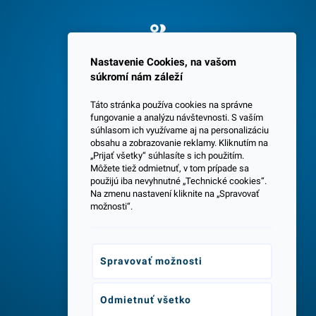
Spokojných 3600 zákazníkov
Nastavenie Cookies, na vašom
súkromí nám záleží
Táto stránka používa cookies na správne
fungovanie a analýzu návštevnosti. S vaším
súhlasom ich využívame aj na personalizáciu
obsahu a zobrazovanie reklamy. Kliknutím na
„Prijať všetky“ súhlasíte s ich použitím.
Centrála a predajňa v Senci
Môžete tiež odmietnuť, v tom prípade sa
použijú iba nevyhnutné „Technické cookies“.
Na zmenu nastavení kliknite na „Spravovať
možnosti“.
Spravovať možnosti
Odborné poradenstvo
Odmietnuť všetko