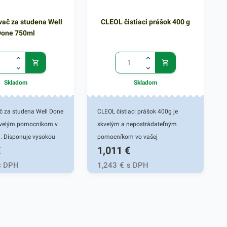
ač za studena Well
CLEOL čistiaci prášok 400 g
Done 750ml
Skladom
Skladom
 za studena Well Done
CLEOL čistiaci prášok 400g je
kvelým pomocníkom v
skvelým a nepostrádateľným
. Disponuje vysokou
pomocníkom vo vašej
€
1,011
€
 odmastenia rôznych
domácnosti. Je vhodný najmä na
 studena. Rýchlo
kuchynský riad ale aj na ďalšie
s DPH
1,243
€
s DPH
istení sporákov, rúr,
kuchynské či kúpeľnové predmety.
rdzavejúcej ocele a
Tento čistiaci prostriedok
predmetov. Pri
zanecháva sviežu jemnú vôňu.
m odmasťovaní taktiež
Pôsobí ako silný odmasťovač na
ktérie a iné nečistoty.
vane, umývadlá, armatúry aj