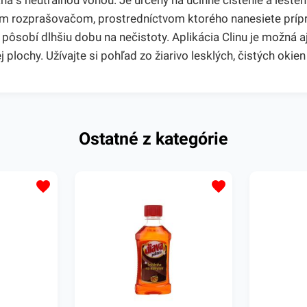
 okná s neutrálnou vôňou. Je určený na účinné čistenie a leš
ckým rozprašovačom, prostredníctvom ktorého nanesiete príp
 pôsobí dlhšiu dobu na nečistoty. Aplikácia Clinu je možná 
šej plochy. Užívajte si pohľad zo žiarivo lesklých, čistých ok
Ostatné z kategórie