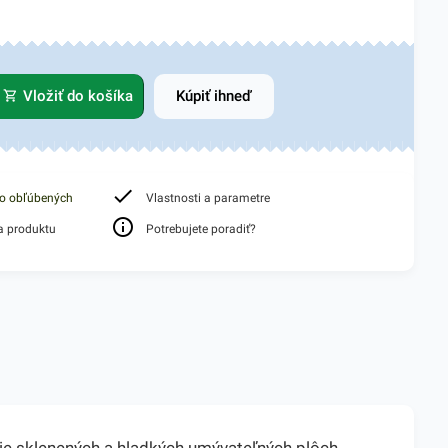
Vložiť do košíka
Kúpiť ihneď
do obľúbených
Vlastnosti a parametre
a produktu
Potrebujete poradiť?