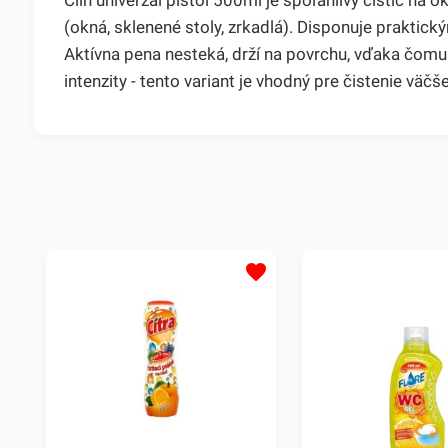
Clin univerzál pištol 500ml je spoľahlivý čistič na
(okná, sklenené stoly, zrkadlá). Disponuje prakti
Aktívna pena nesteká, drží na povrchu, vďaka čomu
intenzity - tento variant je vhodný pre čistenie väč