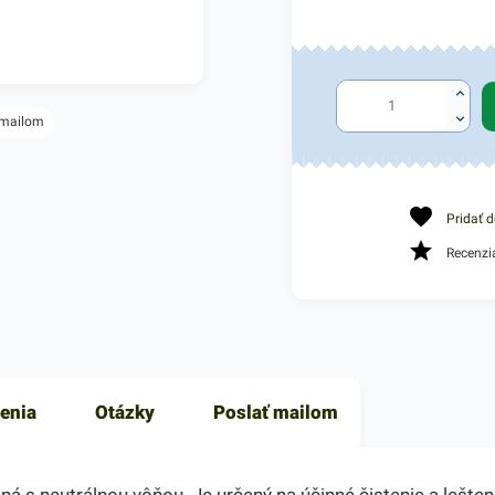
 mailom
Pridať 
Recenzi
enia
Otázky
Poslať mailom