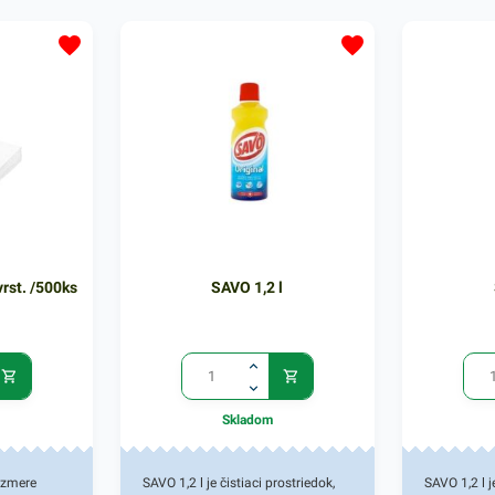
achovaní
perfektne čistý, svieži a bude
Vhodný na p
ra
vyzerať ako nový. Použitie je
kontakte s 
voňavej
jednoduché - naneste leštenku na
čistiace p
dok Grawex
nábytok a následne po uschnutí
spôsobom. 
ekonomický,
ho prejdite handričkou. V našej
obsahuje 1
ej ponuke
ponuke produktov nájdete ďalšie
Done s obj
vé čistiace
podobné čistiace prostriedky.
ponuke náj
mov.
produkty, k
oslovia.
rst. /500ks
SAVO 1,2 l
Skladom
ozmere
SAVO 1,2 l je čistiaci prostriedok,
SAVO 1,2 l j