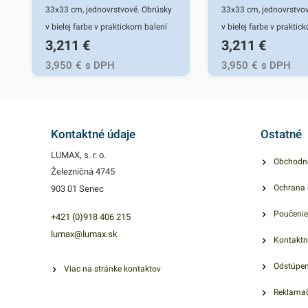
33x33 cm, jednovrstvové. Obrúsky
33x33 cm, jednovrstvo
v bielej farbe v praktickom balení
v bielej farbe v praktic
3,211
€
3,211
€
500ks. Používajú sa v
500ks. Používajú sa v
reštauráciách, vo výdajniach
reštauráciách, vo výda
3,950
€
s DPH
3,950
€
s DPH
stravy a pod. 1 - vrstva kvalitného
stravy a pod. 1 - vrstva
papiera poskytne kvalitnúú alužbu
papiera poskytne kvali
užívateľovi a ekonomickú sužbu
užívateľovi a ekonomi
poskytovateľovi. Farba: biela
poskytovateľovi. Farba:
Kontaktné údaje
Ostatné
LUMAX, s. r. o.
Obchodn
Železničná 4745
Ochrana 
903 01 Senec
Poučenie
+421 (0)918 406 215
lumax@lumax.sk
Kontaktn
Odstúpen
Viac na stránke kontaktov
Reklamač