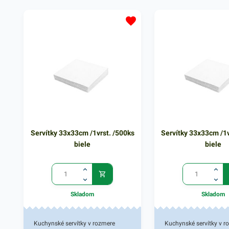
Prášok pri kombinácií s vodou si
rôzneho druhu. Pri spl
perfektne poradí s rôznymi
toalety prípravok vytvá
nečistotami. Na navlhčený povrch
dostatočné množstvo 
predmetov jednoducho naneste
peny. Čistiaci prostrie
aktívny prášok jemným trením
WC gél je mimoriadne 
hubkou alebo handrou. Čistiaci
dobre rozpustný. V naš
prostriedok má hmotnosť 400g. V
nájdete ďalšie spoľahli
našej širokej ponuke nájdete ďalšie
prostriedky pre váš do
podobné produkty.
Servítky 33x33cm /1vrst. /500ks
Servítky 33x33cm /1v
biele
biele
Skladom
Skladom
Kuchynské servítky v rozmere
Kuchynské servítky v r