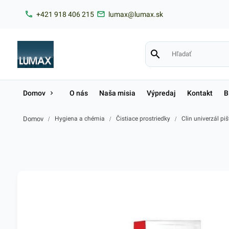
+421 918 406 215
lumax@lumax.sk
Domov
O nás
Naša misia
Výpredaj
Kontakt
B
Domov
/
Hygiena a chémia
/
Čistiace prostriedky
/
Clin univerzál pi