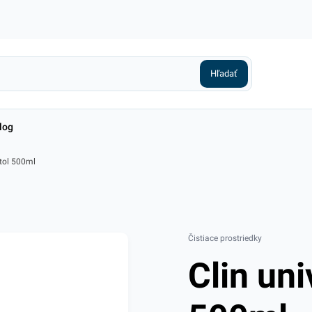
log
štol 500ml
Čistiace prostriedky
Clin uni