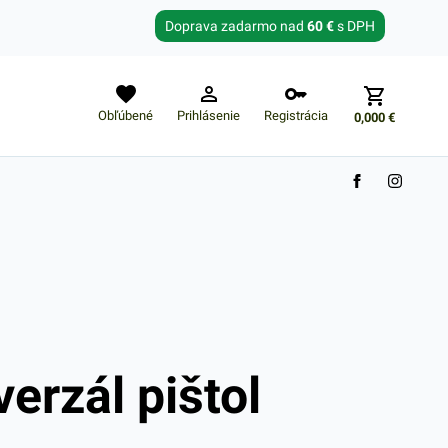
Zabudnuté heslo?
Doprava zadarmo nad
60 €
s DPH
E-mail
Obľúbené
Prihlásenie
Registrácia
0,000
€
Nákupný košík je prázdny
verzál pištol