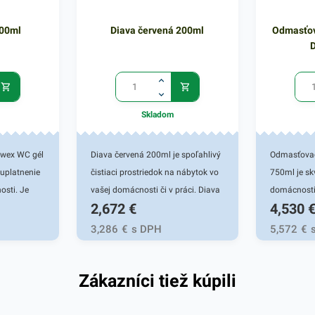
400ml
Diava červená 200ml
Odmasťov
Skladom
rawex WC gél
Diava červená 200ml je spoľahlivý
Odmasťovač
uplatnenie
čistiaci prostriedok na nábytok vo
750ml je s
osti. Je
vašej domácnosti či v práci. Diava
domácnosti
2,672
€
4,530
ravkom do
účinne chráni a taktiež preventívne
účinnosťou
oužívaných
pôsobí proti znečisťovaniu
povrchov za
3,286
€
s DPH
5,572
€
bezpečuje
rôzneho druhu nábytku. Okrem jej
pôsobí pri č
čistiace a
spoľahlivej čistiacej schopnosti
riadu z neh
Zákazníci tiež kúpili
 pri každom
má tento čistiaci prostriedok
podobných 
y. Ničí
taktiež výrazný leštiaci účinok.
spoľahlivo
ktérií
Vďaka tomu bude váš nábytok
likviduje ba