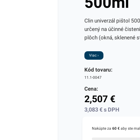
500ml
Clin univerzál pištol 50
určený na účinné čisten
plôch (okná, sklenené sto
Viac ›
Kód tovaru:
11.1-0047
Cena:
2,507
€
3,083
€
s DPH
Nakúpte za
60 €
aby ste ma