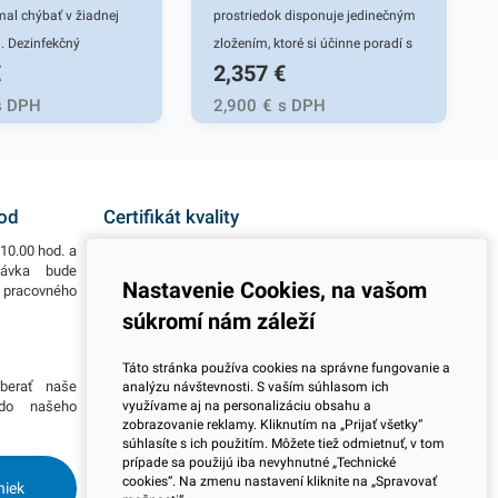
mal chýbať v žiadnej
prostriedok disponuje jedinečným
. Dezinfekčný
zložením, ktoré si účinne poradí s
€
2,357
€
 Savo Original s
rôznymi povrchmi vo vašej
óru spoľahlivo ničí
domácnosti ako aj v pracovných
s DPH
2,900
€
s DPH
írusy a plesne rôzneho
priestoroch. Spoľahlivo čistí a
 účinný čistiaci
zanecháva výrazný lesk s
 má univerzálne
príjemnou jemnou vôňou. Tento
čistí povrchy v celej
prípravok je vhodný aj na citlivé
hod
Certifikát kvality
 Savo Original
povrchy. Tento čistiaci prostriedok
10.00 hod. a
Všetky naše výrobky disponujú slovenským i
o v suchom, tak aj v
spoľahlivo odstráni mastnotu a
návka bude
európskym certifikátom kvality, čo považujeme za
Nastavenie Cookies, na vašom
o pracovného
jeden z dôležitých ukazovateľov zodpovedného
tredí, takže je vhodný
zaschnutú špinu. Uchovávajte
podnikania.
súkromí nám záleží
fekciu studní a bazénov.
mimo dosahu detí. Ajax
lenie obsahuje 1ks
univerzálny čistič na podlahy má
Viac informácií
Táto stránka používa cookies na správne fungovanie a
avo s objemom 1,2l. V
objem 1l. V našej ponuke nájdete
berať naše
Potrebujete viac informácií ohľadom pravidelnej
analýzu návštevnosti. S vaším súhlasom ich
e nájdete ďalšie
ďalšie čistiace prostriedky pre
využívame aj na personalizáciu obsahu a
 do našeho
dlhodobej spolupráce pri odberoch? Prosím
zobrazovanie reklamy. Kliknutím na „Prijať všetky“
skontaktujte sa s naším obchodným tímom a
dukty, ktoré vás
rôzne využitie v domácnosti.
súhlasíte s ich použitím. Môžete tiež odmietnuť, v tom
dohodnite si stretnutie kdekoľvek na Slovensku.
lovia.
prípade sa použijú iba nevyhnutné „Technické
Radi Vás navštívime.
cookies“. Na zmenu nastavení kliknite na „Spravovať
niek