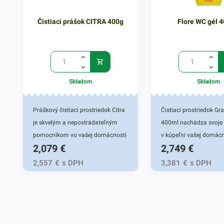
Čistiaci prášok CITRA 400g
Flore WC gél 
Skladom
Skladom
Práškový čistiaci prostriedok Citra
Čistiaci prostriedok G
je skvelým a nepostrádateľným
400ml nachádza svoje 
pomocníkom vo vašej domácnosti
v kúpeľni vašej domácn
2,079
€
2,749
€
Je vhodný na kuchynský riad ale aj
účinným gélovým príp
na ďalšie kuchynské či kúpeľnové
závesných nádobiek p
2,557
€
s DPH
3,381
€
s DPH
predmety. Tento čistiaci
v toaletách. Grawex za
prostriedok zanecháva sviežu
dezodoračné, priebežné 
citrónovú vôňu. Pôsobí ako silný
antibakteriálne účinky
odmasťovač na vane, umývadlá,
oplachu toaletnej nádob
armatúry aj keramické obkladačky.
pachy ako aj zárodky ba