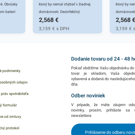
vé. Obrúsky
ktorý by nemal chýbať v žiadnej
ktorý by ne
kom balení
domácnosti. Dezinfekčný
domácnosti
2,568
€
2,568
prostriedok Savo Original s
prostriedok
jniach
obsahom chlóru spoľahlivo ničí
obsahom chl
3,159
€
s DPH
3,159
€
 kvalitného
baktérie, vírusy a plesne rôzneho
baktérie, v
tnúú alužbu
druhu. Tento účinný čistiaci
druhu. Tento
ckú sužbu
prostriedok má univerzálne
prostriedok
 biela
využitie, vyčistí povrchy v celej
využitie, vy
Dodanie tovaru od 24 - 48 
domácnosti. Savo Original
domácnosti.
Pokiaľ obdržíme Vašu objednávku do 
é podmienky
účinkuje ako v suchom, tak aj v
účinkuje ak
tovar je skladom, Vaša objed
vybavená a dodaná do nasledujúceh
mokrom prostredí, takže je vhodný
mokrom pros
osobných údajov
dňa.
aj na dezinfekciu studní a bazénov.
aj na dezin
 práv spotrebiteľa
Výhodné balenie obsahuje 1ks
Výhodné ba
Odber noviniek
prípravku Savo s objemom 1,2l. V
prípravku S
V prípade, že máte záujem odo
ý formulár
našej ponuke nájdete ďalšie
našej ponuk
novinky, prosím, prihláste sa
newslettera
ie od zmluvy
podobné produkty, ktoré vás
podobné pro
zaručene oslovia.
zaručene os
ný protokol
Prihlásenie do odberu novi