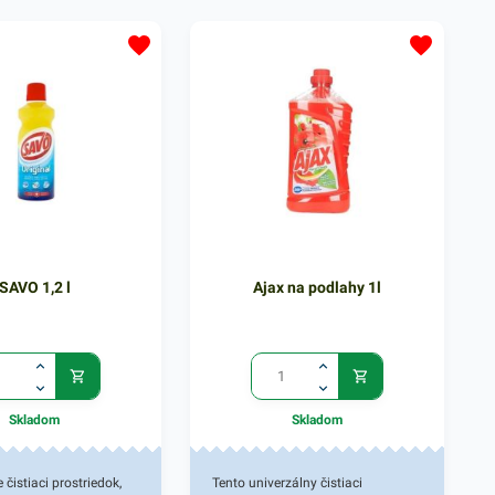
lochy, ktoré sú v
keramické obkladačky. Prášok pri
potravinami. Používajte
kombinácií s vodou si perfektne
rodukty bezpečným
poradí s rôznymi nečistotami. Na
Jedno balenie
navlhčený povrch predmetov
 ks odmasťovača Well
jednoducho naneste aktívny
emom 750ml. V našej
prášok jemným trením hubkou
dete ďalšie podobné
alebo handrou. Čistiaci prostriedok
toré vás zaručene
má hmotnosť 400g. V našej širokej
ponuke nájdete ďalšie podobné
produkty.
SAVO 1,2 l
Ajax na podlahy 1l
Skladom
Skladom
e čistiaci prostriedok,
Tento univerzálny čistiaci