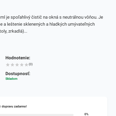
0ml je spoľahlivý čistič na okná s neutrálnou vôňou. Je
ie a leštenie sklenených a hladkých umývateľných
ly, zrkadlá)...
Hodnotenie:
(0)
Dostupnosť:
Skladom
li
dopravu zadarmo!
0%