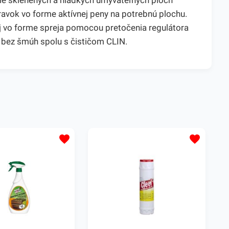
tenie sklenených a hladkých umývateľných plôch
ravok vo forme aktívnej peny na potrebnú plochu.
aj vo forme spreja pomocou pretočenia regulátora
ien bez šmúh spolu s čističom CLIN.