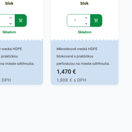
blok
blok
Skladom
Skladom
é vrecká HDPE
Mikroténové vrecká HDPE
 praktickou
blokované s praktickou
 na mieste odtrhnutia.
perforáciou na mieste odtrhnutia.
€
1,470
€
a na uchovanie a
Používajú sa na uchovanie a
 potravín, ovocia a
uskladnenie potravín, ovocia a
s DPH
1,808
€
s DPH
ečiva, v mäsiarstvach a
zeleniny, pečiva, v mäsiarstvach a
ách. Svoje využitie
gastroslužbách. Svoje využitie
bežných
nájdu aj v bežných
ach. Miktroténové
domácnostiach. Miktroténové
ozmere 25x35 cm.
vrecká v rozmere 30x50 cm.
ikrónov.
Hrúbka 15 mikrónov.