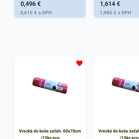
0,496
€
1,614
€
Používajú sa na uchovanie a
Používajú sa na uchov
uskladnenie potravín, ovocia a
uskladnenie potravín, o
0,610
€
s DPH
1,985
€
s DPH
zeleniny, pečiva, v mäsiarstvach a
zeleniny, pečiva, v mäs
gastroslužbách. Svoje využitie
gastroslužbách. Svoje v
nájdu aj v bežných
nájdu aj v bežných
domácnostiach. Miktroténové
domácnostiach. Miktro
vrecká v rozmere 20x60cm, 50ks v
vrecká v rozmere 40x5
bloku. Hrúbka 12 mikrónov.
bloku. Hrúbka 12 mikró
Vrecká do koša zaťah. 60x70cm
Vrecká do koša zaťa
/15ks eco
/15ks eco