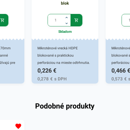
blok
Skladom
x270mm
Mikroténové vrecká HDPE
Mikroténov
ranné
blokované s praktickou
blokované s
žívajú pre
perforáciou na mieste odtrhnutia.
perforáciou
0,226
€
0,466
n, sú
Používajú sa na uchovanie a
Používajú s
 v
uskladnenie potravín, ovocia a
uskladnenie
0,278
€
s DPH
0,573
€
e. Sú
zeleniny, pečiva, v mäsiarstvach a
zeleniny, p
závadné.
gastroslužbách. Svoje využitie
gastroslužb
pevného
nájdu aj v bežných
nájdu aj v 
Podobné produkty
 a lesklé.
domácnostiach. Miktroténové
domácnosti
vrecká v rozmere 23x35 cm.
vrecká v r
ní
Hrúbka:
Hrúbka 8 m
 potravín.