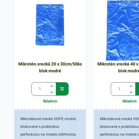
Vrecko sa vyznačuje ľ
spôsobom uzavretia - z
zvarením, či zasvorkov
Balenie obsahuje 1000
vyťahovacích vreciek. V
ponuke nájdete ďalšie
produkty, ktoré vás zar
oslovia.
Mikrotén.vrecká 20 x 30cm/50ks
Mikrotén.vrecká 40 
blok modré
blok modr
Skladom
Skladom
Mikroténové vrecká HDPE modré,
Mikroténové vrecká H
blokované s praktickou
blokované s praktickou
perforáciou na mieste odtrhnutia.
perforáciou na mieste o