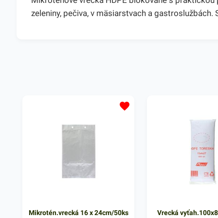
Mikroténové vrecká HDPE blokované s praktickou pe
zeleniny, pečiva, v mäsiarstvach a gastroslužbách
Mikrotén.vrecká 16 x 24cm/50ks
Vrecká vyťah.100