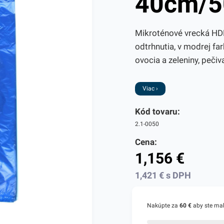
40cm/5
Mikroténové vrecká HDP
odtrhnutia, v modrej fa
ovocia a zeleniny, pečiv
Viac ›
Kód tovaru:
2.1-0050
Cena:
1,156
€
1,421
€
s DPH
Nakúpte za
60 €
aby ste ma