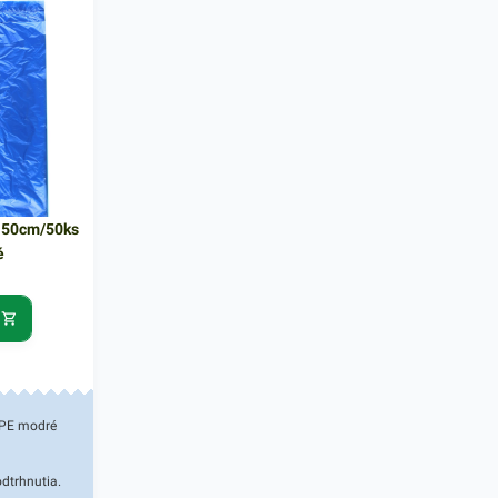
ubovoľným
lepením,
aním.
 ks
 našej
 podobné
učene
x 50cm/50ks
é
DPE modré
dtrhnutia.