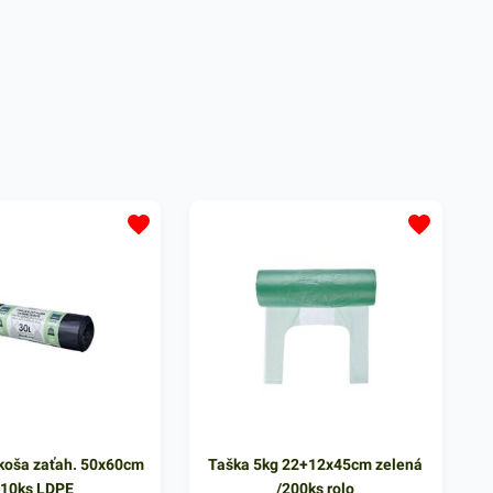
 koša zaťah. 50x60cm
Taška 5kg 22+12x45cm zelená
/10ks LDPE
/200ks rolo