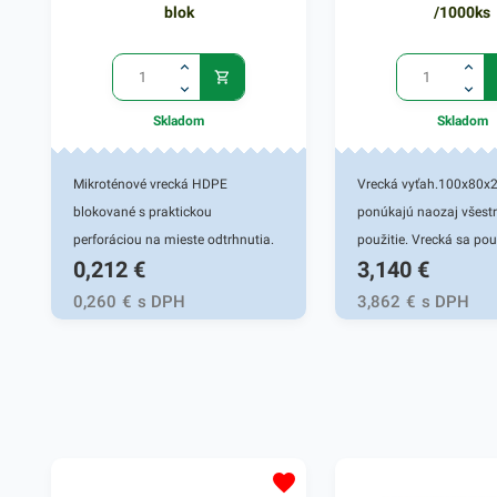
blok
/1000ks
Skladom
Skladom
Mikroténové vrecká HDPE
Vrecká vyťah.100x80
blokované s praktickou
ponúkajú naozaj všest
perforáciou na mieste odtrhnutia.
použitie. Vrecká sa pou
0,212
€
3,140
€
Používajú sa na uchovanie a
balenie rôznych potraví
uskladnenie potravín, ovocia a
vhodné na uskladnenie
0,260
€
s DPH
3,862
€
s DPH
zeleniny, pečiva, v mäsiarstvach a
chladničke i v mrazničk
gastroslužbách. Svoje využitie
odolné a hygienicky ne
nájdu aj v bežných
Vrecká sú vyrobené z 
domácnostiach. Miktroténové
materiálu, sú priehľadné
vrecká v rozmere 16x24cm.
Ponúkajú jednoduchú
Hrúbka 8 mikrónov.
manipuláciu pri vklada
potrebných predmetov a