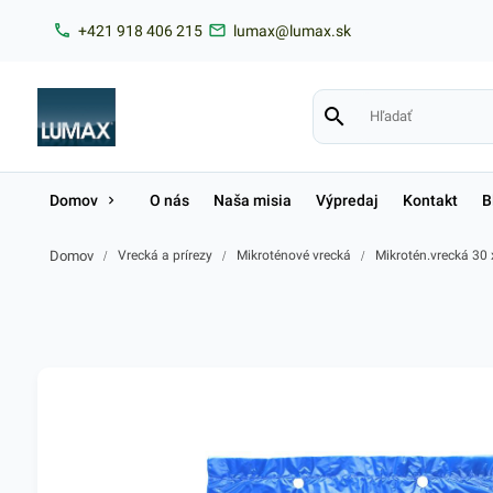
+421 918 406 215
lumax@lumax.sk
Domov
O nás
Naša misia
Výpredaj
Kontakt
B
Domov
/
Vrecká a prírezy
/
Mikroténové vrecká
/
Mikrotén.vrecká 30