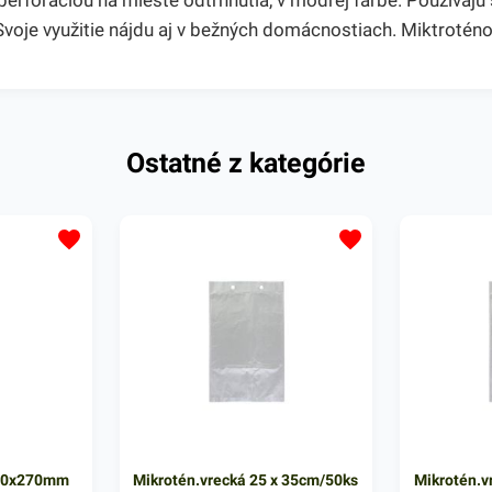
rforáciou na mieste odtrhnutia, v modrej farbe. Používajú s
. Svoje využitie nájdu aj v bežných domácnostiach. Miktrot
Ostatné z kategórie
x80x270mm
Mikrotén.vrecká 25 x 35cm/50ks
Mikrotén.v