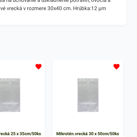
a na uchovanie a uskladnenie potravín, ovocia a
énové vrecká v rozmere 30x40 cm. Hrúbka:12 µm
recká 25 x 35cm/50ks
Mikrotén.vrecká 30 x 50cm/50ks