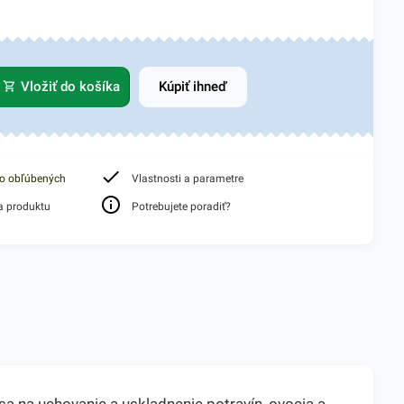
Vložiť do košíka
Kúpiť ihneď
do obľúbených
Vlastnosti a parametre
a produktu
Potrebujete poradiť?