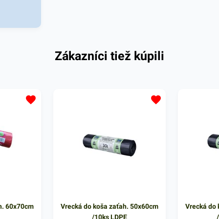
anie a
vocia a
iarstvach a
yužitie
Zákazníci tiež kúpili
ténové
0cm, 50ks v
nov.
h. 60x70cm
Vrecká do koša zaťah. 50x60cm
Vrecká do
/10ks LDPE