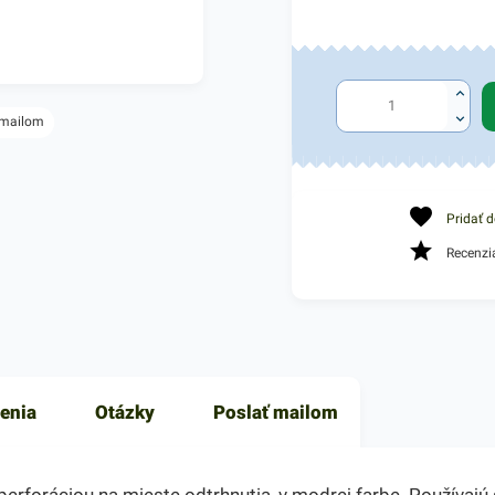
 mailom
Pridať 
Recenzi
enia
Otázky
Poslať mailom