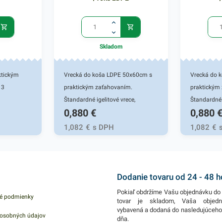
Skladom
ktickým
Vrecká do koša LDPE 50x60cm s
Vrecká do 
13
praktickým zaťahovaním.
praktickým
Štandardné igelitové vrece,
Štandardné 
0,880
€
0,880
vyrobené z polyetylénu nízkej
vyrobené z 
hustoty. Vrece na komunálny a
hustoty. Vr
1,082
€
s DPH
1,082
€
triedený odpad, pružný, tepelne
triedený od
odolný, recyklovateľný a tvárny
odolný, rec
materiál. Používajú sa ako
materiál. P
ochrana plastovej nádoby pred
ochrana pl
Dodanie tovaru od 24 - 48 
znečistením a na bezkontaktnú
znečistení
Pokiaľ obdržíme Vašu objednávku do 
é podmienky
manipuláciu s odpadom. Svoje
manipuláci
tovar je skladom, Vaša objed
vybavená a dodaná do nasledujúceh
využitie nájdu v domácnostiach,
využitie ná
osobných údajov
dňa.