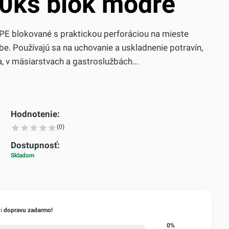
0ks blok modré
E blokované s praktickou perforáciou na mieste
rbe. Používajú sa na uchovanie a uskladnenie potravín,
a, v mäsiarstvach a gastroslužbách...
Hodnotenie:
(0)
Dostupnosť:
Skladom
li
dopravu zadarmo!
0%