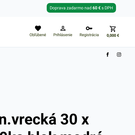
Zabudnuté heslo?
Doprava zadarmo nad
60 €
s DPH
E-mail
Obľúbené
Prihlásenie
Registrácia
0,000
€
Nákupný košík je prázdny
n.vrecká 30 x