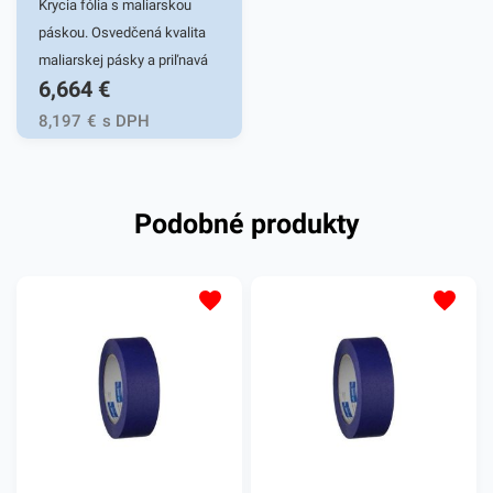
Krycia fólia s maliarskou
páskou. Osvedčená kvalita
maliarskej pásky a priľnavá
6,664
€
fólia v jednom. Výborná
manipulácia, jednoduché
8,197
€
s DPH
použitie Vám ušetrí čas,
ktorý viete investovať inam.
Fóliu jednoducho nastrihnete
Podobné produkty
a lepivou časťou prilepíte na
želaný povrch. 2100mm x
20m