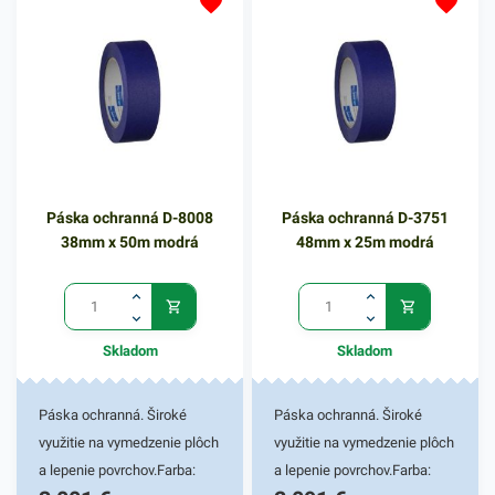
Fóliu jednoducho nastrihnete
a lepivou časťou prilepíte na
želaný povrch. 1400mm x
33m
Páska ochranná D-8008
Páska ochranná D-3751
38mm x 50m modrá
48mm x 25m modrá
Skladom
Skladom
Páska ochranná. Široké
Páska ochranná. Široké
využitie na vymedzenie plôch
využitie na vymedzenie plôch
a lepenie povrchov.Farba:
a lepenie povrchov.Farba: