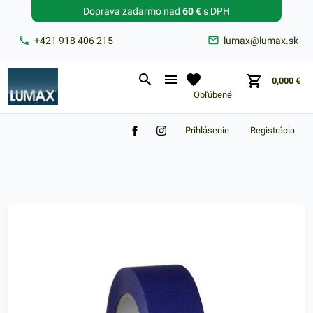
Doprava zadarmo nad
60 €
s DPH
Zabudnuté heslo?
+421 918 406 215
lumax@lumax.sk
E-mail
0,000
€
Obľúbené
Prihlásenie
Registrácia
Nákupný košík je prázdny