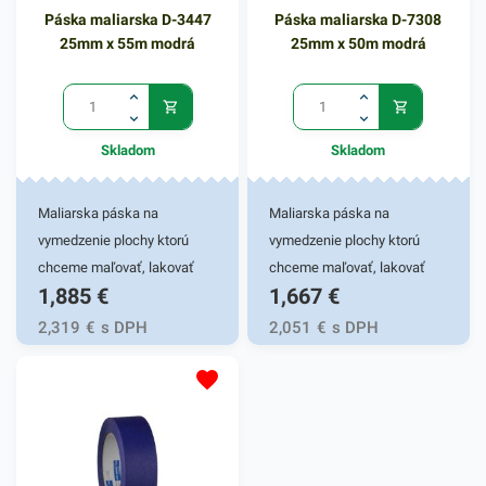
Páska maliarska D-3447
Páska maliarska D-7308
25mm x 55m modrá
25mm x 50m modrá
Skladom
Skladom
Maliarska páska na
Maliarska páska na
vymedzenie plochy ktorú
vymedzenie plochy ktorú
chceme maľovať, lakovať
chceme maľovať, lakovať
1,885
€
1,667
€
alebo natierať. Páska je
alebo natierať. Páska je
určená pre domácich kutilov,
určená pre domácich kutilov,
2,319
€
s DPH
2,051
€
s DPH
aj pánov maliarov. Farba:
aj pánov maliarov. Farba:
modrá 25mm x 55m
modrá 25mm x 50m