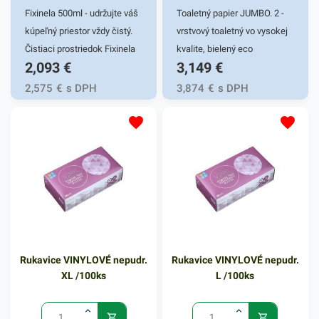
Fixinela 500ml - udržujte váš
Toaletný papier JUMBO. 2 -
kúpeľný priestor vždy čistý.
vrstvový toaletný vo vysokej
Čistiaci prostriedok Fixinela
kvalite, bielený eco
2,093
€
3,149
€
môžete využiť na účinné a
spôsobom. Toaletný papier
rýchle čistenie umývadiel,
je neparfumovaný a balený v
2,575
€
s DPH
3,874
€
s DPH
vaní, obkladačiek, toaliet a
praktických baleniach.
iných kúpeľnových zariadení.
Kvalita uspokojí aj
Účinne si poradí v boji proti
náročného spotrebiteľa.
baktériám, so silnou hrdzou
Dĺžka návinu je 260m.
či vodnému kameňu.
Odstraňuje taktiež iné druhy
usadenín. Fixinela
zanecháva povrch bez
choroboplodných zárodkov a
Rukavice VINYLOVÉ nepudr.
Rukavice VINYLOVÉ nepudr.
pôsobí i preventívne proti
XL /100ks
L /100ks
tvorbe plesní. Prostriedok
uchovávajte mimo dosahu
detí. Po manipulácii si