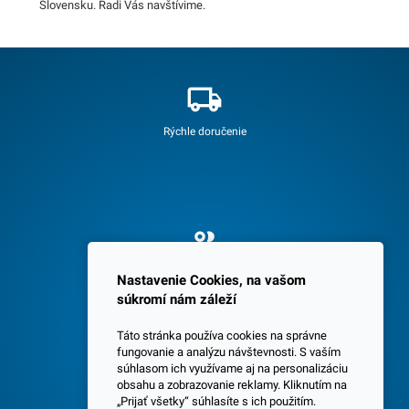
Slovensku. Radi Vás navštívime.
Rýchle doručenie
Spokojných 3600 zákazníkov
Nastavenie Cookies, na vašom
súkromí nám záleží
Táto stránka používa cookies na správne
fungovanie a analýzu návštevnosti. S vaším
súhlasom ich využívame aj na personalizáciu
obsahu a zobrazovanie reklamy. Kliknutím na
„Prijať všetky“ súhlasíte s ich použitím.