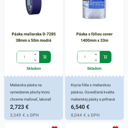
Páska maliarska D-7285
Páska s fóliou cover
38mm x 50m modrá
1400mm x 33m
Skladom
Skladom
Maliarska páska na
Krycia fólia s maliarskou
vymedzenie plochy ktorú
páskou. Osvedčená kvalita
chceme maľovať, lakovať
maliarskej pásky a priľnavá
2,723
€
6,540
€
alebo natierať. Páska je
fólia v jednom. Výborná
určená pre domácich kutilov,
manipulácia, jednoduché
3,349
€
s DPH
8,044
€
s DPH
aj pánov maliarov. Farba:
použitie Vám ušetrí čas,
modrá 38mm x 50m
ktorý viete investovať inam.