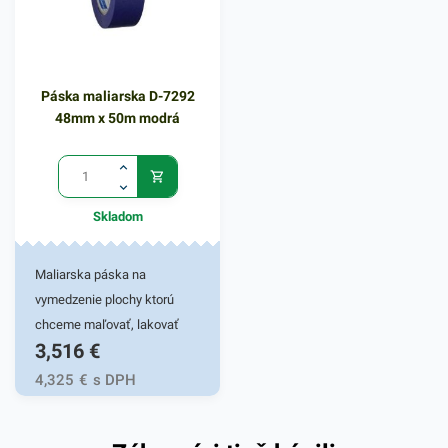
Páska maliarska D-7292
48mm x 50m modrá
Skladom
Maliarska páska na
vymedzenie plochy ktorú
chceme maľovať, lakovať
3,516
€
alebo natierať. Páska je
určená pre domácich kutilov,
4,325
€
s DPH
aj pánov maliarov. Farba:
modrá 48mm x 50m