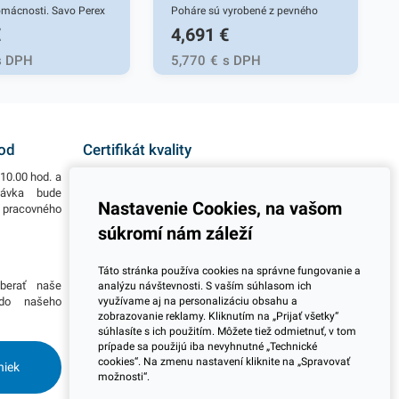
omácnosti. Savo Perex
Poháre sú vyrobené z pevného
€
4,691
€
eliaci prípravok, určený
PET materiálu, vďaka čomu majú
hé bielenie bielej a
vysokú odolnosť a trvácnosť.
s DPH
5,770
€
s DPH
j bielizne. Bielidlo je
Pohárik zabezpečuje skvelé
účinné pri bielení
využitie pre automaty na rôzne
ých a bavlnených
nápoje, fast foody, jedálne, trhy,
ok a iných textílií.
bufety, stánky a rôzne
hod
Certifikát kvality
lné škvrny a zanecháva
gastronomické zariadenia. PET
10.00 hod. a
Všetky naše výrobky disponujú slovenským i
u bielizeň. Bielidlo Savo
poháre zabezpečia rýchly a
návka bude
európskym certifikátom kvality, čo považujeme za
Nastavenie Cookies, na vašom
o pracovného
jeden z dôležitých ukazovateľov zodpovedného
še zanecháva príjemnú
spoľahlivý prenos rôznych nápojov
podnikania.
súkromí nám záleží
. Výhodné balenie
bez rozliatia. Sú vhodné pre
s prípravku Savo s
praktické a jednoduché
Viac informácií
Táto stránka používa cookies na správne fungovanie a
. V našej ponuke
používanie. Výhodné balenie
berať naše
Potrebujete viac informácií ohľadom pravidelnej
analýzu návštevnosti. S vaším súhlasom ich
šie podobné produkty,
obsahuje 50 kusov plastových
využívame aj na personalizáciu obsahu a
 do našeho
dlhodobej spolupráce pri odberoch? Prosím
zobrazovanie reklamy. Kliknutím na „Prijať všetky“
skontaktujte sa s naším obchodným tímom a
aručene oslovia.
priehľadných pohárikov. V našej
súhlasíte s ich použitím. Môžete tiež odmietnuť, v tom
dohodnite si stretnutie kdekoľvek na Slovensku.
ponuke nájdete ďalšie podobné
prípade sa použijú iba nevyhnutné „Technické
Radi Vás navštívime.
cookies“. Na zmenu nastavení kliknite na „Spravovať
niek
produkty, ktoré vás zaručene
možnosti“.
oslovia.