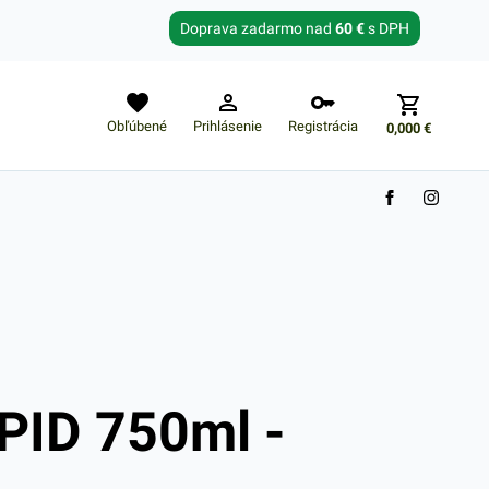
Zabudnuté heslo?
Doprava zadarmo nad
60 €
s DPH
E-mail
Obľúbené
Prihlásenie
Registrácia
0,000
€
Nákupný košík je prázdny
PID 750ml -