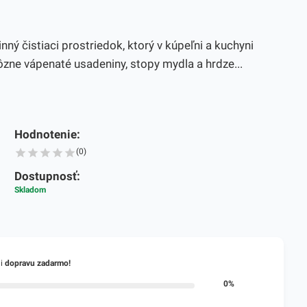
ný čistiaci prostriedok, ktorý v kúpeľni a kuchyni
ôzne vápenaté usadeniny, stopy mydla a hrdze...
Hodnotenie:
(0)
Dostupnosť:
Skladom
li
dopravu zadarmo!
0%