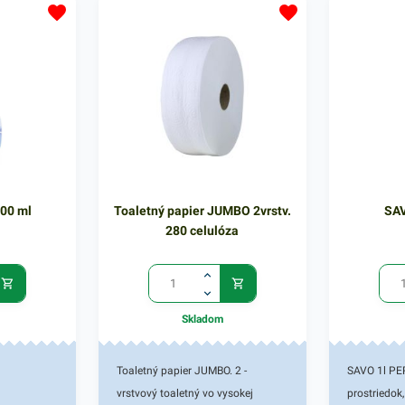
ra
vyzerať ako nový. Použitie je
kontakte s 
voňavej
jednoduché - naneste leštenku na
čistiace p
dok Grawex
nábytok a následne po uschnutí
spôsobom. 
ekonomický,
ho prejdite handričkou. V našej
obsahuje 1
ej ponuke
ponuke produktov nájdete ďalšie
Done s obj
vé čistiace
podobné čistiace prostriedky.
ponuke náj
mov.
produkty, k
oslovia.
500 ml
Toaletný papier JUMBO 2vrstv.
SAV
280 celulóza
Skladom
Toaletný papier JUMBO. 2 -
SAVO 1l PER
vrstvový toaletný vo vysokej
prostriedok