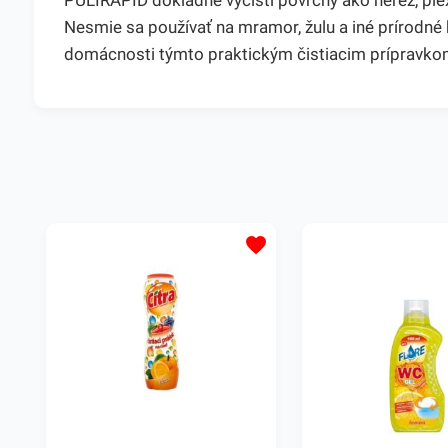
PULIRAPID dôkladne vyčistí povrchy ako nerez, plex
Nesmie sa používať na mramor, žulu a iné prírodné 
domácnosti týmto praktickým čistiacim prípravkom