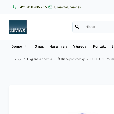
+421 918 406 215
lumax@lumax.sk
Domov
O nás
Naša misia
Výpredaj
Kontakt
B
Domov
/
Hygiena a chémia
/
Čistiace prostriedky
/
PULIRAPID 750ml