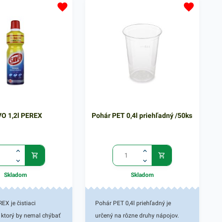
potravinami. Používajte
kombinácií s vodou si perfektne
rodukty bezpečným
poradí s rôznymi nečistotami. Na
Jedno balenie
navlhčený povrch predmetov
 ks odmasťovača Well
jednoducho naneste aktívny
emom 750ml. V našej
prášok jemným trením hubkou
dete ďalšie podobné
alebo handrou. Čistiaci prostriedok
toré vás zaručene
má hmotnosť 400g. V našej širokej
ponuke nájdete ďalšie podobné
produkty.
O 1,2l PEREX
Pohár PET 0,4l priehľadný /50ks
Skladom
Skladom
EX je čistiaci
Pohár PET 0,4l priehľadný je
, ktorý by nemal chýbať
určený na rôzne druhy nápojov.