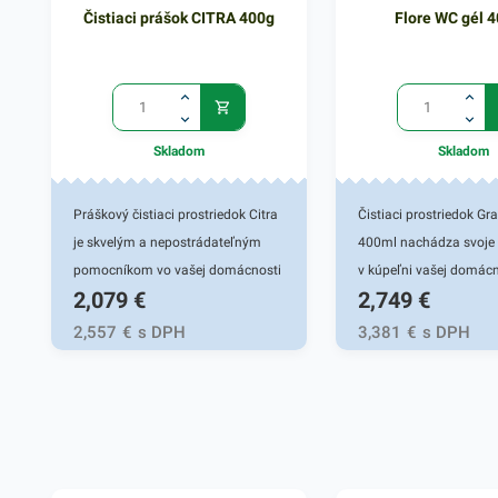
Čistiaci prášok CITRA 400g
Flore WC gél 
Skladom
Skladom
Práškový čistiaci prostriedok Citra
Čistiaci prostriedok G
je skvelým a nepostrádateľným
400ml nachádza svoje 
pomocníkom vo vašej domácnosti
v kúpeľni vašej domácn
2,079
€
2,749
€
Je vhodný na kuchynský riad ale aj
účinným gélovým príp
na ďalšie kuchynské či kúpeľnové
závesných nádobiek p
2,557
€
s DPH
3,381
€
s DPH
predmety. Tento čistiaci
v toaletách. Grawex za
prostriedok zanecháva sviežu
dezodoračné, priebežné 
citrónovú vôňu. Pôsobí ako silný
antibakteriálne účinky
odmasťovač na vane, umývadlá,
oplachu toaletnej nádob
armatúry aj keramické obkladačky.
pachy ako aj zárodky ba
Prášok pri kombinácií s vodou si
rôzneho druhu. Pri spl