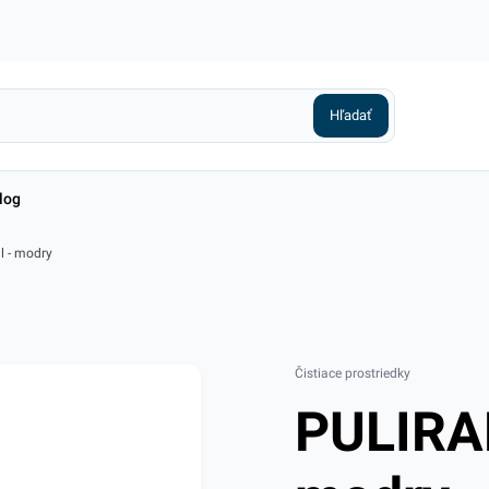
log
 - modry
Čistiace prostriedky
PULIRA