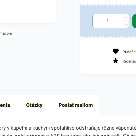
 mailom
Pridať 
Recenzi
enia
Otázky
Poslať mailom
orý v kúpeľni a kuchyni spoľahlivo odstraňuje rôzne vápenat