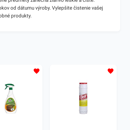
ené predmety zanechá žiarivo lesklé a čisté.
okov od dátumu výroby. Vylepšite čistenie vašej
obné produkty.