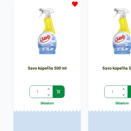
perfektne poradí s rôznymi
toalety prípravok vytvá
nečistotami. Na navlhčený povrch
dostatočné množstvo 
predmetov jednoducho naneste
peny. Čistiaci prostrie
aktívny prášok jemným trením
WC gél je mimoriadne 
hubkou alebo handrou. Čistiaci
dobre rozpustný. V naš
prostriedok má hmotnosť 400g. V
nájdete ďalšie spoľahli
našej širokej ponuke nájdete ďalšie
prostriedky pre váš do
podobné produkty.
Savo kúpeľňa 500 ml
Savo kúpeľňa 
Skladom
Skladom