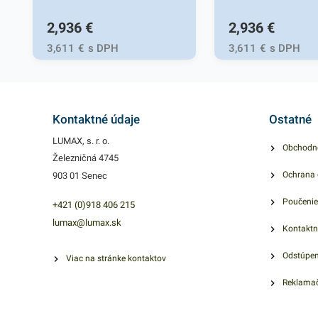
2,936
€
2,936
€
3,611
€
s DPH
3,611
€
s DPH
Kontaktné údaje
Ostatné
LUMAX, s. r. o.
Obchodn
Železničná 4745
Ochrana 
903 01 Senec
Poučenie
+421 (0)918 406 215
lumax@lumax.sk
Kontaktn
Odstúpen
Viac na stránke kontaktov
Reklamač