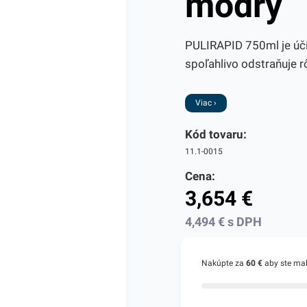
modry
PULIRAPID 750ml je účin
spoľahlivo odstraňuje r
Viac ›
Kód tovaru:
11.1-0015
Cena:
3,654
€
4,494
€
s DPH
Nakúpte za
60 €
aby ste ma