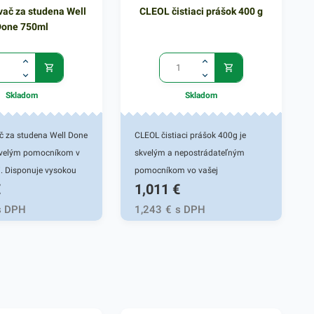
ač za studena Well
CLEOL čistiaci prášok 400 g
Done 750ml
Skladom
Skladom
 za studena Well Done
CLEOL čistiaci prášok 400g je
kvelým pomocníkom v
skvelým a nepostrádateľným
. Disponuje vysokou
pomocníkom vo vašej
€
1,011
€
 odmastenia rôznych
domácnosti. Je vhodný najmä na
 studena. Rýchlo
kuchynský riad ale aj na ďalšie
s DPH
1,243
€
s DPH
istení sporákov, rúr,
kuchynské či kúpeľnové predmety.
rdzavejúcej ocele a
Tento čistiaci prostriedok
predmetov. Pri
zanecháva sviežu jemnú vôňu.
m odmasťovaní taktiež
Pôsobí ako silný odmasťovač na
ktérie a iné nečistoty.
vane, umývadlá, armatúry aj
lochy, ktoré sú v
keramické obkladačky. Prášok pri