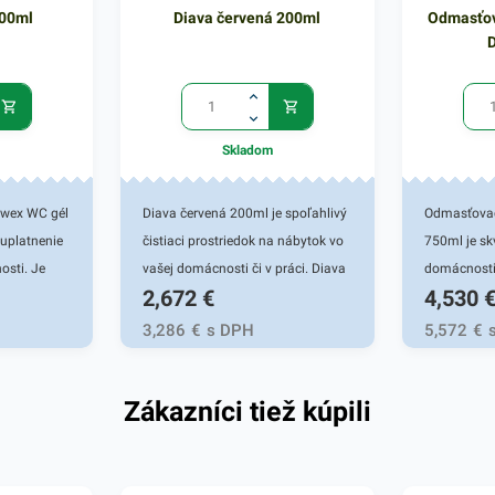
400ml
Diava červená 200ml
Odmasťov
Skladom
rawex WC gél
Diava červená 200ml je spoľahlivý
Odmasťovač
uplatnenie
čistiaci prostriedok na nábytok vo
750ml je s
osti. Je
vašej domácnosti či v práci. Diava
domácnosti
2,672
€
4,530
ravkom do
účinne chráni a taktiež preventívne
účinnosťou
oužívaných
pôsobí proti znečisťovaniu
povrchov za
3,286
€
s DPH
5,572
€
bezpečuje
rôzneho druhu nábytku. Okrem jej
pôsobí pri č
čistiace a
spoľahlivej čistiacej schopnosti
riadu z neh
Zákazníci tiež kúpili
 pri každom
má tento čistiaci prostriedok
podobných 
y. Ničí
taktiež výrazný leštiaci účinok.
spoľahlivo
ktérií
Vďaka tomu bude váš nábytok
likviduje ba
achovaní
perfektne čistý, svieži a bude
Vhodný na p