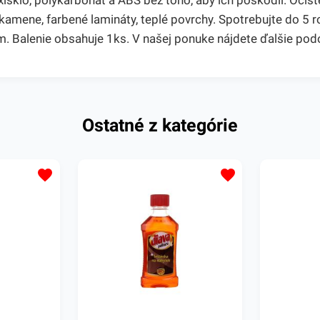
isklo, polykarbonát a ABS bez toho, aby ich poškodil. Očist
kamene, farbené lamináty, teplé povrchy. Spotrebujte do 5 r
. Balenie obsahuje 1ks. V našej ponuke nájdete ďalšie pod
Ostatné z kategórie