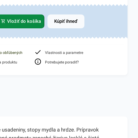
Vložiť do košíka
Kúpiť ihneď
do obľúbených
Vlastnosti a parametre
a produktu
Potrebujete poradiť?
é usadeniny, stopy mydla a hrdze. Prípravok