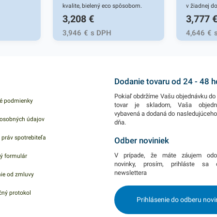
kvalite, bielený eco spôsobom.
v žiadnej d
3,208
€
3,777
Toaletný papier je neparfumovaný
je účinný bi
a balený v praktických 6 kusových
na jednoduc
3,946
€
s DPH
4,646
€
baleniach. Kvalita uspokojí aj
stálofarebne
náročného spotrebiteľa. Dĺžka
mimoriadne 
návinu je 252m.
polyesterov
záclon, utier
Dodanie tovaru od 24 - 48 
Vybieli odo
Pokiaľ obdržíme Vašu objednávku do 
é podmienky
žiarivo biel
tovar je skladom, Vaša objed
vybavená a dodaná do nasledujúceh
Perex navy
osobných údajov
dňa.
sviežu vôňu
 práv spotrebiteľa
obsahuje 1k
Odber noviniek
objemom 1l
V prípade, že máte záujem odo
ý formulár
nájdete ďal
novinky, prosím, prihláste sa
newslettera
ie od zmluvy
ktoré vás z
ný protokol
Prihlásenie do odberu novi