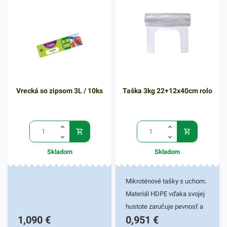
oblastí, kde sa narába s
kancelárskymi potrebami -
do kancelárií, školy, firiem,
obchodov a podobne.
Vyznačujú sa vysokou
pružnosťou a praktickou
použiteľnosťou. Sú určené
Vrecká so zipsom 3L / 10ks
Taška 3kg 22+12x40cm rolo
najmä na zväzovanie,
uzatvorenie a stabilizáciu
produktov ako napr. plagátov,
časopisov, krabičiek a
podobne. Balenie obsahuje
Skladom
Skladom
50g gumičiek v červenom
farebnom prevedení a
rozmere 6 cm. V našej
Mikroténové tašky s uchom.
ponuke nájdete ďalšie
Materiál HDPE vďaka svojej
podobné produkty.
hustote zaručuje pevnosť a
1,090
€
0,951
€
odolnosť. Je netoxický, preto