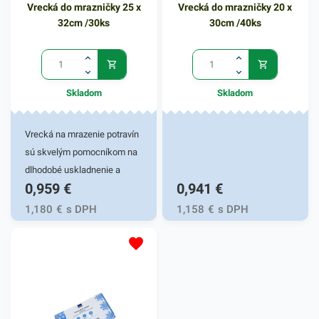
Vrecká do mrazničky 25 x
Vrecká do mrazničky 20 x
či znečistením. Balenie
32cm /30ks
30cm /40ks
obsahuje 50 kusov vreciek
do mrazničky. V našej
ponuke nájdete ďalšie
podobné produkty, ktoré vás
Skladom
Skladom
zaručene oslovia.
Vrecká na mrazenie potravín
sú skvelým pomocníkom na
dlhodobé uskladnenie a
0,959
€
0,941
€
mrazenie potravín so
zachovaním vlastností a bez
1,180
€
s DPH
1,158
€
s DPH
absorpcie nežiadúcich
pachov. Hravo zvládnu
teplotu do -40°C. Balené po
30 kusov.