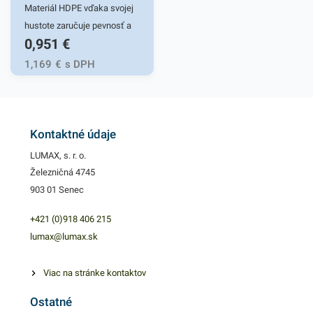
Materiál HDPE vďaka svojej
hustote zaručuje pevnosť a
0,951
€
odolnosť. Je netoxický, preto
sa využíva hlavne v
1,169
€
s DPH
potravinárstve pri balení
potravín, pečiva, mäsa,
ovocia a inom spotrebnom
tovare. Svoje využitie si nájdu
Kontaktné údaje
aj v domácnostiach. 100%
LUMAX, s. r. o.
recyklovateľné. Praktické
Železničná 4745
odtrhávacie rolky.Počet
903 01 Senec
kusov v balení: 250
ksRozmer:
+421 (0)918 406 215
22+12x40cmFarba:
lumax@lumax.sk
transparentná
Viac na stránke kontaktov
Ostatné