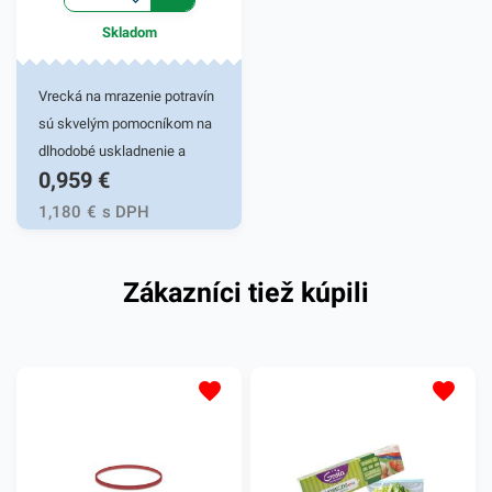
podobné produkty, ktoré vás
Skladom
zaručene oslovia.
Vrecká na mrazenie potravín
sú skvelým pomocníkom na
dlhodobé uskladnenie a
0,959
€
mrazenie potravín so
zachovaním vlastností a bez
1,180
€
s DPH
absorpcie nežiadúcich
pachov. Hravo zvládnu
Zákazníci tiež kúpili
teplotu do -40°C. Balené po
30 kusov.