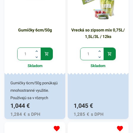
Gumičky 6cm/50g
Vrecká so zipsom mix 0,75L/
1,5L/3L / 12ks
Skladom
Skladom
Gumičky 6cm/50g ponúkajú
mnohostranné využitie.
Používajú sa v rôznych
1,044
€
1,045
€
pracovných oblastiach ale aj
pri univerzálnych činnostiach
1,284
€
s DPH
1,285
€
s DPH
vo vašej domácnosti.
Gumičky sú vhodné do tých