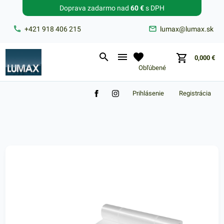
Doprava zadarmo nad
60 €
s DPH
Zabudnuté heslo?
+421 918 406 215
lumax@lumax.sk
E-mail
0,000
€
Obľúbené
Prihlásenie
Registrácia
Nákupný košík je prázdny