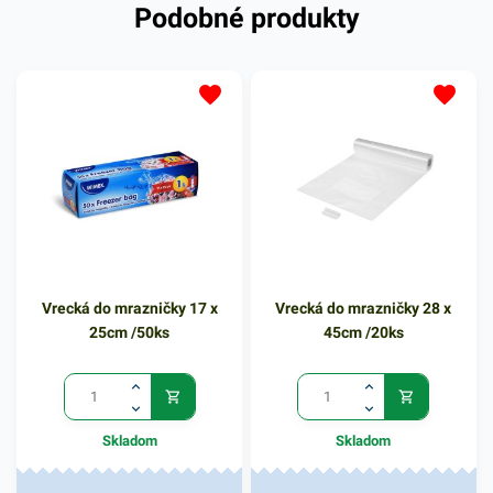
Podobné produkty
teplotu do -40°C. Balené po
20 kusov. Hrúbka
15mikrónov.
Vrecká do mrazničky 17 x
Vrecká do mrazničky 28 x
25cm /50ks
45cm /20ks
Skladom
Skladom