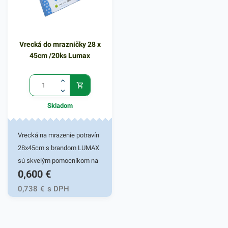
Vrecká do mrazničky 28 x
45cm /20ks Lumax
Skladom
Vrecká na mrazenie potravín
28x45cm s brandom LUMAX
sú skvelým pomocníkom na
0,600
€
dlhodobé uskladnenie a
mrazenie potravín so
0,738
€
s DPH
zachovaním vlastností a bez
absorpcie nežiadúcich
pachov. Hravo zvládnu