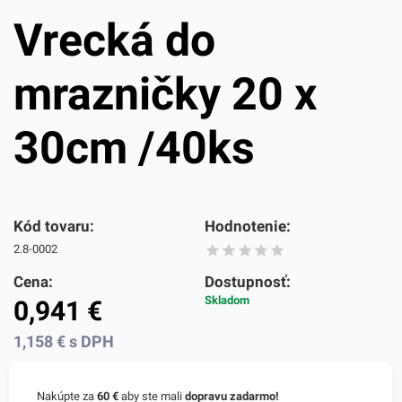
Vrecká do
mrazničky 20 x
30cm /40ks
Kód tovaru:
Hodnotenie:
2.8-0002
Cena:
Dostupnosť:
Skladom
0,941
€
1,158
€
s DPH
Nakúpte za
60 €
aby ste mali
dopravu zadarmo!