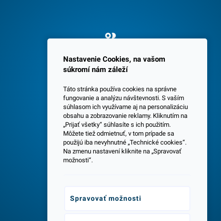
Spokojných 3600 zákazníkov
Nastavenie Cookies, na vašom
súkromí nám záleží
Táto stránka používa cookies na správne
fungovanie a analýzu návštevnosti. S vaším
súhlasom ich využívame aj na personalizáciu
obsahu a zobrazovanie reklamy. Kliknutím na
„Prijať všetky“ súhlasíte s ich použitím.
Centrála a predajňa v Senci
Môžete tiež odmietnuť, v tom prípade sa
použijú iba nevyhnutné „Technické cookies“.
Na zmenu nastavení kliknite na „Spravovať
možnosti“.
Spravovať možnosti
Odborné poradenstvo