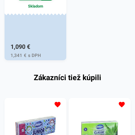
oslovia. Hrúbka je 40
Skladom
mikrónov.
1,090
€
1,341
€
s DPH
Zákazníci tiež kúpili