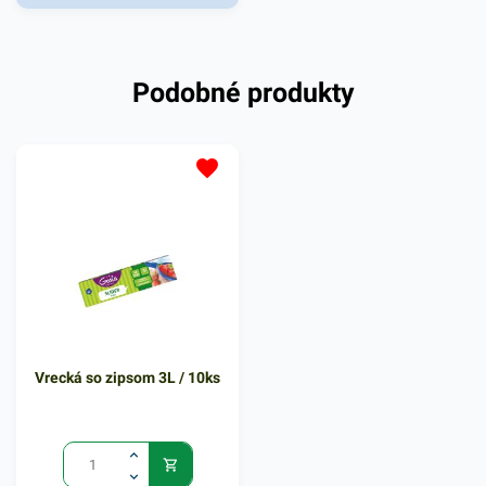
Rýchlouzatváracie vrecká sú
vhodné pre uskladňovanie
malých predmetov rôzneho
Podobné produkty
druhu. Praktický dizajn
umožnuje opakované
použitie a funkčné izolovanie
vďaka jednoduchému
uzatváraciemu systému.
LDPE priehľadný materiál,
hygienicky nezávadný.
Vrecká ponúkajú jednoduchú
manipuláciu pri vkladaní
potrebných predmetov.
Balenie obsahuje 100 kusov
Vrecká so zipsom 3L / 10ks
rýchlouzatvárateľných
vreciek. V našej ponuke
nájdete ďalšie podobné
produkty, ktoré vás zaručene