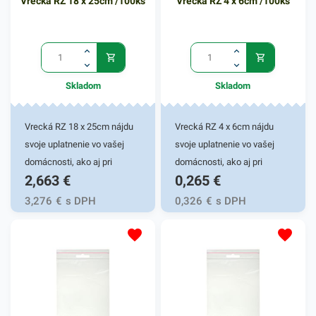
Vrecká RZ 18 x 25cm /100ks
Vrecká RZ 4 x 6cm /100ks
Skladom
Skladom
Vrecká RZ 18 x 25cm nájdu
Vrecká RZ 4 x 6cm nájdu
svoje uplatnenie vo vašej
svoje uplatnenie vo vašej
domácnosti, ako aj pri
domácnosti, ako aj pri
2,663
€
0,265
€
rôznych pracovných
rôznych pracovných
činnostiach.
činnostiach.
3,276
€
s DPH
0,326
€
s DPH
Rýchlouzatváracie vrecká sú
Rýchlouzatváracie vrecká sú
vhodné pre uskladňovanie
vhodné pre uskladňovanie
malých predmetov rôzneho
malých predmetov rôzneho
druhu. Praktický dizajn
druhu. Praktický dizajn
umožnuje opakované
umožnuje opakované
použitie a funkčné izolovanie
použitie a funkčné izolovanie