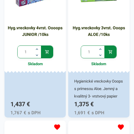
Hyg.vreckovky 4vrst. Oooops
Hyg.vreckovky 3vrst. Ooops
JUNIOR /10ks
ALOE /10ks
Skladom
Skladom
Hygienické vreckovky Ooops
s prímesou Aloe. Jemný a
kvalitný 3- vrstvový papier
1,437
€
1,375
€
pre šetrný kontakt s
pokožkou. Balené po 10 ks.
1,767
€
s DPH
1,691
€
s DPH