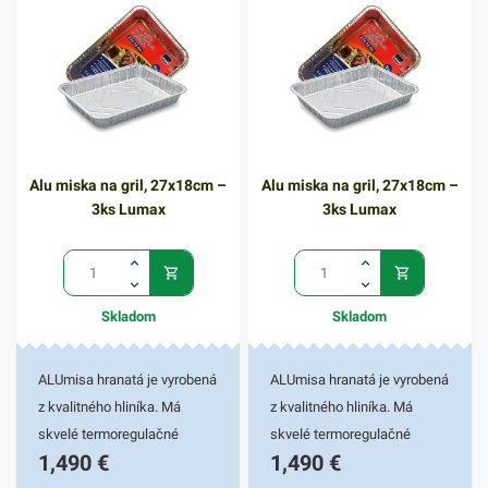
Alu miska na gril, 27x18cm –
Alu miska na gril, 27x18cm –
3ks Lumax
3ks Lumax
Skladom
Skladom
ALUmisa hranatá je vyrobená
ALUmisa hranatá je vyrobená
z kvalitného hliníka. Má
z kvalitného hliníka. Má
skvelé termoregulačné
skvelé termoregulačné
1,490
€
1,490
€
vlastnosti - výborne drží teplo
vlastnosti - výborne drží teplo