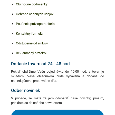
ako, aj nízkym teplotám
Obchodné podmienky
mrazu. V našej ponuke
Ochrana osobných údajov
nájdete ďalšie podobné
produkty, ktoré vás
Poučenie práv spotrebiteľa
nepochybne oslovia.
Kontaktný formulár
Odstúpenie od zmluvy
Reklamačný protokol
Dodanie tovaru od 24 - 48 hod
Pokiaľ obdržíme Vašu objednávku do 10.00 hod. a tovar je
skladom, Vaša objednávka bude vybavená a dodaná do
nasledujúceho pracovného dňa.
Odber noviniek
V prípade, že máte záujem odoberať naše novinky, prosím,
prihláste sa do našeho newslettera