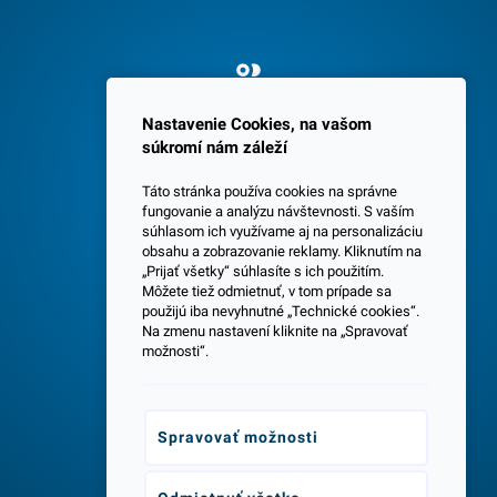
Spokojných 3600 zákazníkov
Nastavenie Cookies, na vašom
súkromí nám záleží
Táto stránka používa cookies na správne
fungovanie a analýzu návštevnosti. S vaším
súhlasom ich využívame aj na personalizáciu
obsahu a zobrazovanie reklamy. Kliknutím na
„Prijať všetky“ súhlasíte s ich použitím.
Centrála a predajňa v Senci
Môžete tiež odmietnuť, v tom prípade sa
použijú iba nevyhnutné „Technické cookies“.
Na zmenu nastavení kliknite na „Spravovať
možnosti“.
Spravovať možnosti
Odborné poradenstvo