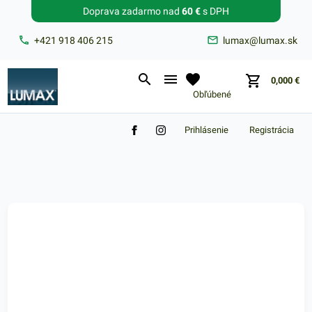
Doprava zadarmo nad
60 €
s DPH
Zabudnuté heslo?
+421 918 406 215
lumax@lumax.sk
E-mail
0,000
€
Obľúbené
Prihlásenie
Registrácia
Nákupný košík je prázdny