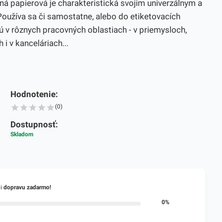
á papierová je charakteristická svojim univerzálnym a
Používa sa či samostatne, alebo do etiketovacích
ajú v rôznych pracovných oblastiach - v priemysloch,
 i v kanceláriach...
Hodnotenie:
(0)
Dostupnosť:
Skladom
li
dopravu zadarmo!
0%