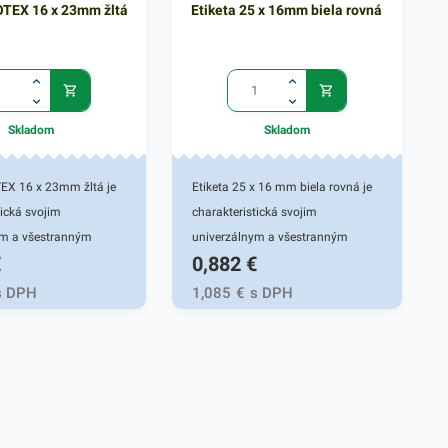
OTEX 16 x 23mm žltá
Etiketa 25 x 16mm biela rovná
Skladom
Skladom
TEX 16 x 23mm žltá je
Etiketa 25 x 16 mm biela rovná je
tická svojim
charakteristická svojim
ym a všestranným
univerzálnym a všestranným
€
0,882
€
oužíva sa či
využitím. Používa sa či
, alebo do
samostatne, alebo do
s DPH
1,085
€
s DPH
h klieští, ktoré sa
etiketovacích klieští, ktoré sa
 rôznych pracovných
využívajú v rôznych pracovných
 v priemysloch,
oblastiach - v priemysloch,
ve, skladoch i v
potravinárstve, skladoch i v
h. Etiketa sa
kanceláriach. Etiketa sa
nalepí na rôzne
jednoducho nalepí na rôzne