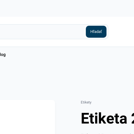
log
Etikety
Etiketa