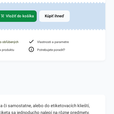
Vložiť do košíka
Kúpiť ihneď
do obľúbených
Vlastnosti a parametre
a produktu
Potrebujete poradiť?
 či samostatne, alebo do etiketovacích klieští,
Etiketa sa jednoducho nalepí na rôzne predmety,