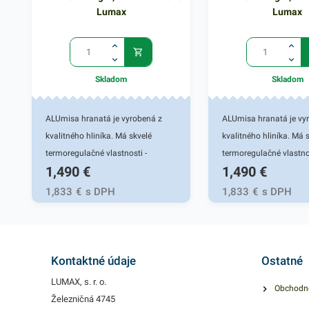
Lumax
Lumax
Skladom
Skladom
ALUmisa hranatá je vyrobená z
ALUmisa hranatá je vy
kvalitného hliníka. Má skvelé
kvalitného hliníka. Má 
termoregulačné vlastnosti -
termoregulačné vlastnos
1,490
€
1,490
€
výborne drží teplo a pomôže
výborne drží teplo a p
udržať váš pokrm teplý po celú
udržať váš pokrm teplý
1,833
€
s DPH
1,833
€
s DPH
dobu. Rozmery 32,3 x 26,2 x
dobu. Rozmery 32,3 x 2
5,5cm. Balenie obsahuje 3 kusy.
5,5cm. Balenie obsahuj
Kontaktné údaje
Ostatné
LUMAX, s. r. o.
Obchodn
Železničná 4745