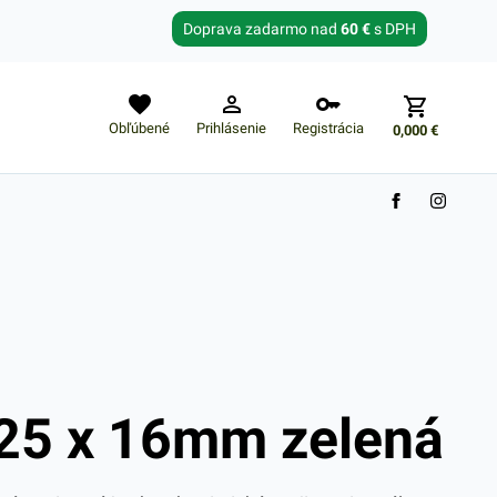
Zabudnuté heslo?
Doprava zadarmo nad
60 €
s DPH
E-mail
Obľúbené
Prihlásenie
Registrácia
0,000
€
Nákupný košík je prázdny
 25 x 16mm zelená