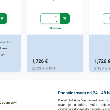
Skladom
robená z
skvelé
ti -
1,726
€
1,726
omôže
 po celú
2,123
€
s DPH
2,123
€
6,2 x
e 3 kusy.
Dodanie tovaru od 24 - 48 
Pokiaľ obdržíme Vašu objednávku do 
é podmienky
tovar je skladom, Vaša objed
vybavená a dodaná do nasledujúceh