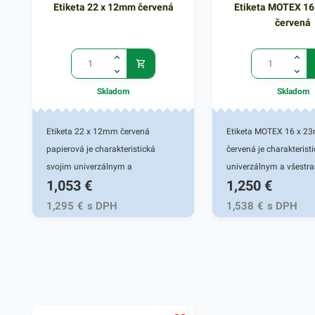
Etiketa 22 x 12mm červená
Etiketa MOTEX 1
červená
Skladom
Skladom
Etiketa 22 x 12mm červená
Etiketa MOTEX 16 x 2
papierová je charakteristická
červená je charakterist
svojim univerzálnym a
univerzálnym a všestr
1,053
€
1,250
€
všestranným využitím. Používa sa
využitím. Používa sa či
či samostatne, alebo do
samostatne, alebo do
1,295
€
s DPH
1,538
€
s DPH
etiketovacích klieští, ktoré sa
etiketovacích klieští, kt
využívajú v rôznych pracovných
využívajú v rôznych pr
oblastiach - v priemysloch,
oblastiach - v priemysl
potravinárstve, skladoch i v
potravinárstve, skladoch
kanceláriach. Etiketa sa
kanceláriach. Etiketa s
jednoducho nalepí na rôzne
jednoducho nalepí na 