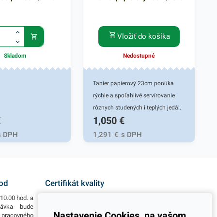
Vložiť do košíka
Skladom
Nedostupné
Tanier papierový 23cm ponúka
rýchle a spoľahlivé servírovanie
rôznych studených i teplých jedál.
€
1,050
€
Je vyrobený z bio materiálu PAP -
100% celulóza z pevných
s DPH
1,291
€
s DPH
papierových ekologických vlákien,
vďaka čomu je pevný a trvácny.
Tanier je vhodný na servírovanie
rôznych jedál a potravinových
hod
Certifikát kvality
výrobkov. Papierový tanier
10.00 hod. a
Všetky naše výrobky disponujú slovenským i
zabezpečí spoľahlivý prenos
návka bude
európskym certifikátom kvality, čo považujeme za
Nastavenie Cookies, na vašom
o pracovného
jeden z dôležitých ukazovateľov zodpovedného
rôzneho pokrmu bez rozliatia či