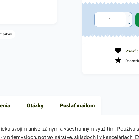
 mailom
Pridať 
Recenzi
enia
Otázky
Poslať mailom
ická svojim univerzálnym a všestranným využitím. Používa sa
- v priemysloch, potravinárstve, skladoch i v kanceláriach. 