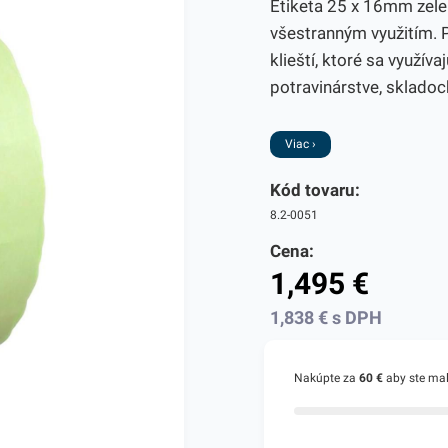
Etiketa 25 x 16mm zelen
všestranným využitím. 
klieští, ktoré sa využív
potravinárstve, skladoch
Viac ›
Kód tovaru:
8.2-0051
Cena:
1,495
€
1,838
€
s DPH
Nakúpte za
60 €
aby ste ma