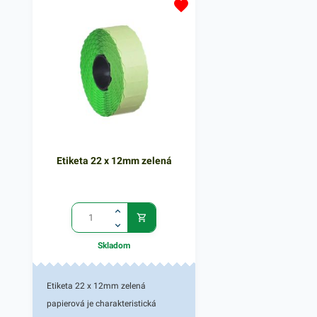
predmety, vďaka čomu si ich
predmety, vďaka čomu s
môžete označiť podľa vašej
môžete označiť podľa v
potreby. Vďaka etiketám budú
potreby. Vďaka etiket
vaše predmety vždy rýchlo a
vaše predmety v práci č
prehľadne označené. V našej
domácnosti vždy rýchl
širokej ponuke produktov nájdete
prehľadne označené. V
ďalšie podobné príslušenstvo.
širokej ponuke produkt
ďalšie podobné prísluš
Etiketa 22 x 12mm zelená
Skladom
Etiketa 22 x 12mm zelená
papierová je charakteristická