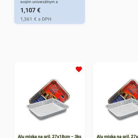
svojim univerzálnym a
1,107
€
všestranným využitím. Používa sa
či samostatne, alebo do
1,361
€
s DPH
etiketovacích klieští, ktoré sa
využívajú v rôznych pracovných
oblastiach - v priemysloch,
potravinárstve, skladoch i v
kanceláriach. Etiketa sa
jednoducho nalepí na rôzne
predmety, vďaka čomu si ich
môžete označiť podľa vašej
potreby. Vďaka etiketám budú
vaše predmety vždy rýchlo a
prehľadne označené. V našej
širokej ponuke produktov nájdete
ďalšie podobné príslušenstvo.
Alu miska na gril, 27x18cm – 3ks
Alu miska na gril, 2