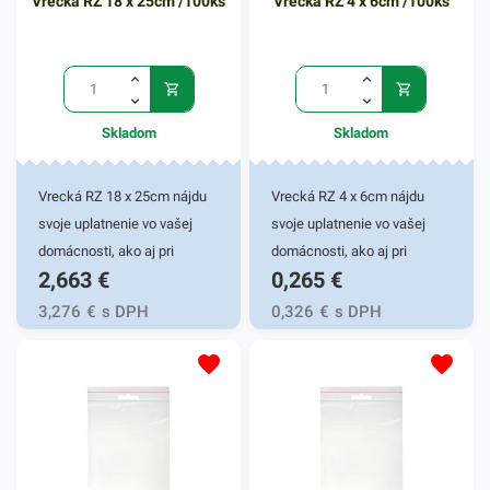
Vrecká RZ 18 x 25cm /100ks
Vrecká RZ 4 x 6cm /100ks
Skladom
Skladom
Vrecká RZ 18 x 25cm nájdu
Vrecká RZ 4 x 6cm nájdu
svoje uplatnenie vo vašej
svoje uplatnenie vo vašej
domácnosti, ako aj pri
domácnosti, ako aj pri
2,663
€
0,265
€
rôznych pracovných
rôznych pracovných
činnostiach.
činnostiach.
3,276
€
s DPH
0,326
€
s DPH
Rýchlouzatváracie vrecká sú
Rýchlouzatváracie vrecká sú
vhodné pre uskladňovanie
vhodné pre uskladňovanie
malých predmetov rôzneho
malých predmetov rôzneho
druhu. Praktický dizajn
druhu. Praktický dizajn
umožnuje opakované
umožnuje opakované
použitie a funkčné izolovanie
použitie a funkčné izolovanie