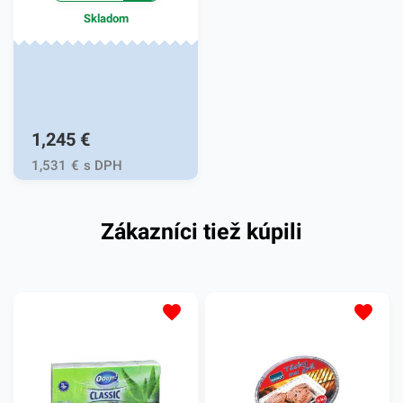
oslovia. Hrúbka je 40
Skladom
mikrónov.
1,245
€
1,531
€
s DPH
Zákazníci tiež kúpili