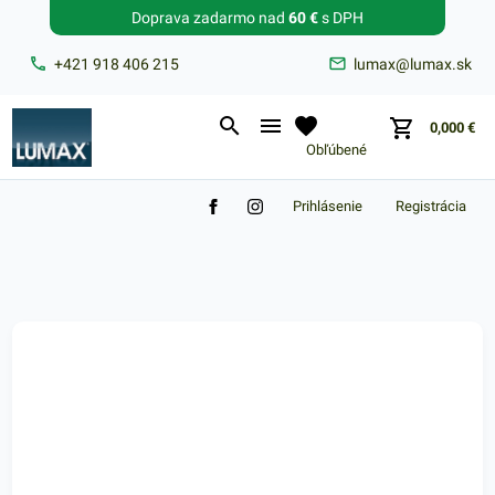
Doprava zadarmo nad
60 €
s DPH
Zabudnuté heslo?
+421 918 406 215
lumax@lumax.sk
E-mail
0,000
€
Obľúbené
Prihlásenie
Registrácia
Nákupný košík je prázdny