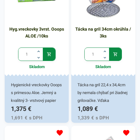
Hyg.vreckovky 3vrst. Ooops
Tácka na gril 34cm okrúhla /
ALOE /10ks
3ks
Skladom
Skladom
Hygienické vreckovky Ooops
Tácka na gril 22,4 x 34,4cm
s prímesou Aloe. Jemný a
by nemala chýbať pri žiadnej
kvalitný 3- vrstvový papier
grilovačke. Vďaka
1,375
€
1,089
€
pre šetrný kontakt s
kvalitnému hliníku, z ktorého
pokožkou. Balené po 10 ks.
je tácka vyrobená, je vhodná
1,691
€
s DPH
1,339
€
s DPH
pre rôzne gastronomické
zážitky - hostiny, oslavy, kde
sa servírujú lahodné studené