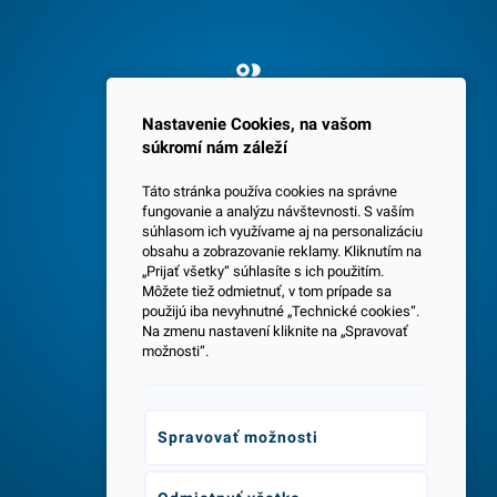
Spokojných 3600 zákazníkov
Nastavenie Cookies, na vašom
súkromí nám záleží
Táto stránka používa cookies na správne
fungovanie a analýzu návštevnosti. S vaším
súhlasom ich využívame aj na personalizáciu
obsahu a zobrazovanie reklamy. Kliknutím na
„Prijať všetky“ súhlasíte s ich použitím.
Centrála a predajňa v Senci
Môžete tiež odmietnuť, v tom prípade sa
použijú iba nevyhnutné „Technické cookies“.
Na zmenu nastavení kliknite na „Spravovať
možnosti“.
Spravovať možnosti
Odborné poradenstvo