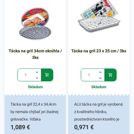
či teplé jedlá. Či už ju
použijete v reštaurácii,
hoteloch alebo vo vašej
domácnosti, poskytne vám
praktické využitie. Tento
hliníkový podnos okrúhleho
Tácka na gril 34cm okrúhla /
Tácka na gril 23 x 35 cm / 3ks
tvaru je ľahký a pevný, o
3ks
rozmeroch 22,4 x 34,4cm.
Tácka na gril je svojím
zložením odolná voči
vysokým teplotám pokrmov
Skladom
Skladom
ako, aj nízkym teplotám
mrazu. V našej ponuke
nájdete ďalšie podobné
Tácka na gril 22,4 x 34,4cm
ALU tácka na gril je vyrobená
produkty, ktoré vás
by nemala chýbať pri žiadnej
z kvalitného hliníku,
nepochybne oslovia.
grilovačke. Vďaka
prostredníctvom ktorého je
1,089
€
0,971
€
kvalitnému hliníku, z ktorého
odolná voči tepelnému