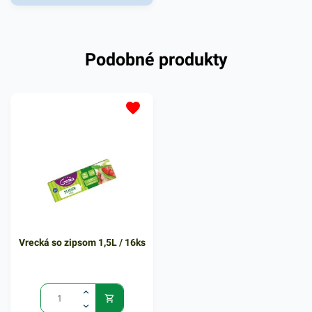
Rýchlouzatváracie vrecká sú
vhodné pre uskladňovanie
malých predmetov rôzneho
Podobné produkty
druhu. Praktický dizajn
umožnuje opakované
použitie a funkčné izolovanie
vďaka jednoduchému
uzatváraciemu systému.
LDPE priehľadný materiál,
hygienicky nezávadný.
Vrecká ponúkajú jednoduchú
manipuláciu pri vkladaní
potrebných predmetov.
Balenie obsahuje 100 kusov
Vrecká so zipsom 1,5L / 16ks
rýchlouzatvárateľných
vreciek. V našej ponuke
nájdete ďalšie podobné
produkty, ktoré vás zaručene